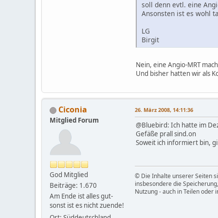
soll denn evtl. eine An
Ansonsten ist es wohl 
LG
Birgit
Nein, eine Angio-MRT macht
Und bisher hatten wir als K
Ciconia
26. März 2008, 14:11:36
Mitglied Forum
@Bluebird: Ich hatte im De
Gefäße prall sind.on
Soweit ich informiert bin, 
God Mitglied
© Die Inhalte unserer Seiten s
insbesondere die Speicherung, 
Beiträge: 1.670
Nutzung - auch in Teilen oder
Am Ende ist alles gut-
sonst ist es nicht zuende!
Ort: Süddeutschland