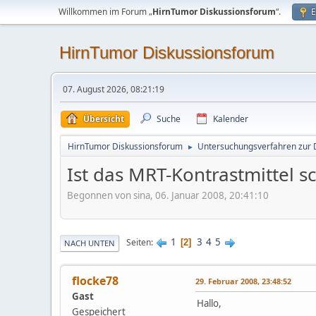
Willkommen im Forum „
HirnTumor Diskussionsforum
“.
E
HirnTumor Diskussionsforum
07. August 2026, 08:21:19
Übersicht
Suche
Kalender
HirnTumor Diskussionsforum
Untersuchungsverfahren zur 
►
Ist das MRT-Kontrastmittel s
Begonnen von sina, 06. Januar 2008, 20:41:10
1
3
4
5
Seiten
2
NACH UNTEN
flocke78
29. Februar 2008, 23:48:52
Gast
Hallo,
Gespeichert