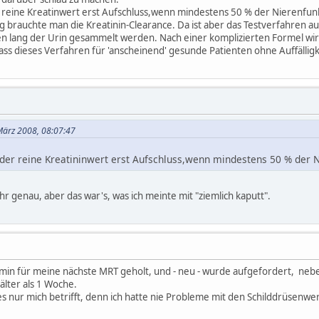
 reine Kreatinwert erst Aufschluss,wenn mindestens 50 % der Nierenfunkt
rauchte man die Kreatinin-Clearance. Da ist aber das Testverfahren au
 lang der Urin gesammelt werden. Nach einer komplizierten Formel wird
ass dieses Verfahren für 'anscheinend' gesunde Patienten ohne Auffälligk
 März 2008, 08:07:47
der reine Kreatininwert erst Aufschluss,wenn mindestens 50 % der Ni
hr genau, aber das war's, was ich meinte mit "ziemlich kaputt".
rmin für meine nächste MRT geholt, und - neu - wurde aufgefordert, ne
älter als 1 Woche.
 es nur mich betrifft, denn ich hatte nie Probleme mit den Schilddrüsenw