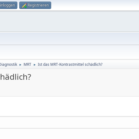
inloggen
Registrieren
Diagnostik
MRT
Ist das MRT-Kontrastmittel schädlich?
►
►
chädlich?