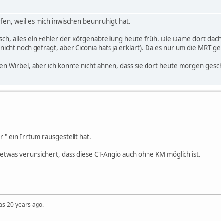
fen, weil es mich inwischen beunruhigt hat.
tsch, alles ein Fehler der Rötgenabteilung heute früh. Die Dame dort da
nicht noch gefragt, aber Ciconia hats ja erklärt). Da es nur um die MRT g
gen Wirbel, aber ich konnte nicht ahnen, dass sie dort heute morgen gesch
r " ein Irrtum rausgestellt hat.
g etwas verunsichert, dass diese CT-Angio auch ohne KM möglich ist.
was 20 years ago.