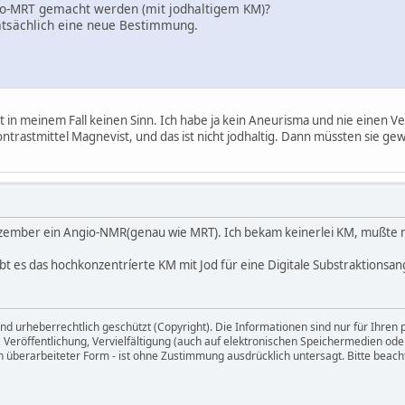
gio-MRT gemacht werden (mit jodhaltigem KM)?
tatsächlich eine neue Bestimmung.
 in meinem Fall keinen Sinn. Ich habe ja kein Aneurisma und nie einen Ve
ontrastmittel Magnevist, und das ist nicht jodhaltig. Dann müssten sie ge
zember ein Angio-NMR(genau wie MRT). Ich bekam keinerlei KM, mußte nur
gibt es das hochkonzentríerte KM mit Jod für eine Digitale Substraktionsan
ind urheberrechtlich geschützt (Copyright). Die Informationen sind nur für Ihr
Veröffentlichung, Vervielfältigung (auch auf elektronischen Speichermedien ode
 in überarbeiteter Form - ist ohne Zustimmung ausdrücklich untersagt. Bitte be