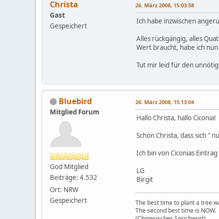
Christa
26. März 2008, 15:03:58
Gast
Ich habe inzwischen angeru
Gespeichert
Alles rückgängig, alles Qua
Wert braucht, habe ich nun 
Tut mir leid für den unnöti
Bluebird
26. März 2008, 15:13:04
Mitglied Forum
Hallo Christa, hallo Ciconia!
Schön Christa, dass sich " nu
Ich bin von Ciconias Eintra
God Mitglied
LG
Beiträge: 4.532
Birgit
Ort: NRW
Gespeichert
The best time to plant a tree 
The second best time is NOW.
(Chinesisches Sprichwort)