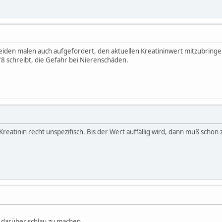
eiden malen auch aufgefordert, den aktuellen Kreatininwert mitzubringe
78 schreibt, die Gefahr bei Nierenschäden.
as Kreatinin recht unspezifisch. Bis der Wert auffällig wird, dann muß schon 
, darüber schlau zu machen.