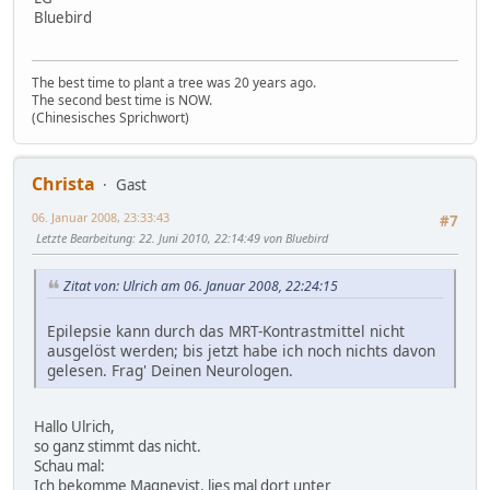
Bluebird
The best time to plant a tree was 20 years ago.
The second best time is NOW.
(Chinesisches Sprichwort)
Christa
Gast
06. Januar 2008, 23:33:43
#7
Letzte Bearbeitung
: 22. Juni 2010, 22:14:49 von Bluebird
Zitat von: Ulrich am 06. Januar 2008, 22:24:15
Epilepsie kann durch das MRT-Kontrastmittel nicht
ausgelöst werden; bis jetzt habe ich noch nichts davon
gelesen. Frag' Deinen Neurologen.
Hallo Ulrich,
so ganz stimmt das nicht.
Schau mal:
Ich bekomme Magnevist, lies mal dort unter