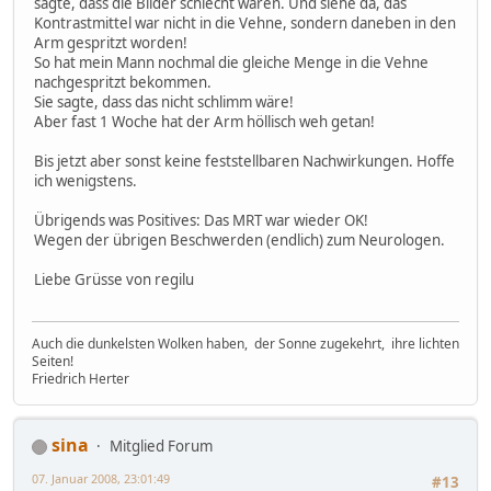
sagte, dass die Bilder schlecht wären. Und siehe da, das
Kontrastmittel war nicht in die Vehne, sondern daneben in den
Arm gespritzt worden!
So hat mein Mann nochmal die gleiche Menge in die Vehne
nachgespritzt bekommen.
Sie sagte, dass das nicht schlimm wäre!
Aber fast 1 Woche hat der Arm höllisch weh getan!
Bis jetzt aber sonst keine feststellbaren Nachwirkungen. Hoffe
ich wenigstens.
Übrigends was Positives: Das MRT war wieder OK!
Wegen der übrigen Beschwerden (endlich) zum Neurologen.
Liebe Grüsse von regilu
Auch die dunkelsten Wolken haben, der Sonne zugekehrt, ihre lichten
Seiten!
Friedrich Herter
sina
Mitglied Forum
07. Januar 2008, 23:01:49
#13