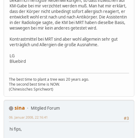
bekam ich heftigste Nebenwirkungen, so dass inzwischen auf
KM-Gabe bei mir verzichtet werden muß. Man hat mir erklärt,
dass der Körper nicht unbedingt sofort allergisch reagiert, er
entwickelt wohl erst nach und nach Antikörper. Die Assistentin
in der Radiologie sagte, die KM bei MRT haben dieselbe Basis,
weswegen bei mir kein anderes getestet wird.
Kontrastmittel bei MRT sind aber wohl allgemein sehr gut
verträglich und Allergien die große Ausnahme.
LG
Bluebird
The best time to plant a tree was 20 years ago.
The second best time is NOW.
(Chinesisches Sprichwort)
sina
Mitglied Forum
06. Januar 2008, 22:16:41
#3
hi fips,