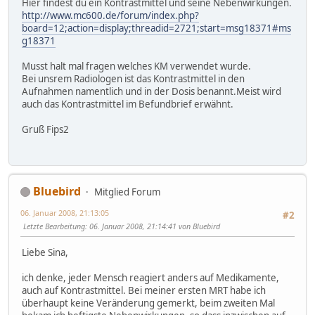
Hier findest du ein Kontrastmittel und seine Nebenwirkungen.
http://www.mc600.de/forum/index.php?
board=12;action=display;threadid=2721;start=msg18371#ms
g18371
Musst halt mal fragen welches KM verwendet wurde.
Bei unsrem Radiologen ist das Kontrastmittel in den
Aufnahmen namentlich und in der Dosis benannt.Meist wird
auch das Kontrastmittel im Befundbrief erwähnt.
Gruß Fips2
Bluebird
Mitglied Forum
06. Januar 2008, 21:13:05
#2
Letzte Bearbeitung
: 06. Januar 2008, 21:14:41 von Bluebird
Liebe Sina,
ich denke, jeder Mensch reagiert anders auf Medikamente,
auch auf Kontrastmittel. Bei meiner ersten MRT habe ich
überhaupt keine Veränderung gemerkt, beim zweiten Mal