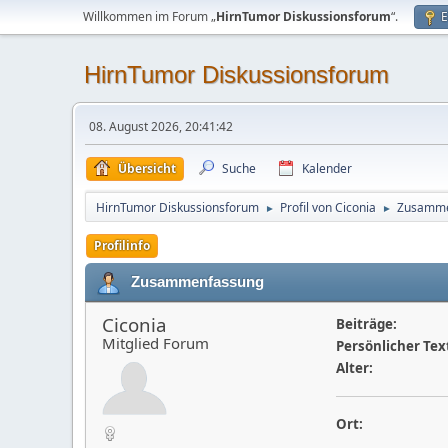
Willkommen im Forum „
HirnTumor Diskussionsforum
“.
E
HirnTumor Diskussionsforum
08. August 2026, 20:41:42
Übersicht
Suche
Kalender
HirnTumor Diskussionsforum
Profil von Ciconia
Zusamme
►
►
Profilinfo
Zusammenfassung
Ciconia
Beiträge:
Mitglied Forum
Persönlicher Tex
Alter:
Ort: