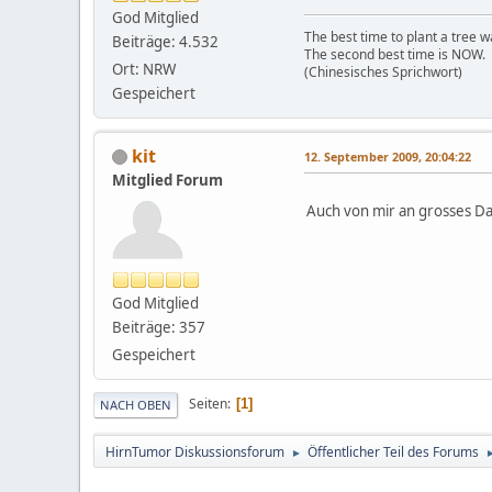
God Mitglied
The best time to plant a tree 
Beiträge: 4.532
The second best time is NOW.
Ort: NRW
(Chinesisches Sprichwort)
Gespeichert
kit
12. September 2009, 20:04:22
Mitglied Forum
Auch von mir an grosses Dan
God Mitglied
Beiträge: 357
Gespeichert
Seiten
1
NACH OBEN
HirnTumor Diskussionsforum
Öffentlicher Teil des Forums
►