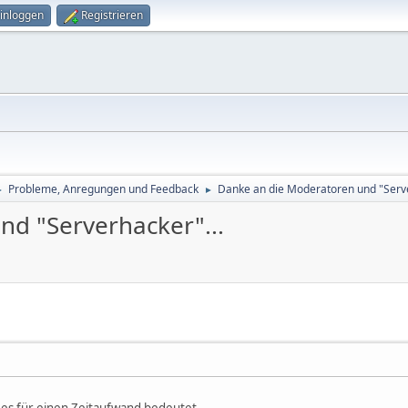
inloggen
Registrieren
Probleme, Anregungen und Feedback
Danke an die Moderatoren und "Serve
►
►
d "Serverhacker"...
s es für einen Zeitaufwand bedeutet.