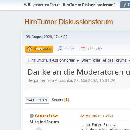
Willkommen im Forum „
HirnTumor Diskussionsforum
“.
E
HirnTumor Diskussionsforum
08. August 2026, 17:44:27
Übersicht
Suche
Kalender
HirnTumor Diskussionsforum
Öffentlicher Teil des Forums
►
Danke an die Moderatoren un
Begonnen von Anuschka, 22. Mai 2007, 16:31:24
Seiten
1
NACH UNTEN
Anuschka
22. Mai 2007, 16:31:24
Mitglied Forum
... für Euren Einsatz.
Alle, denke ich, wissen, wa