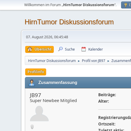
Willkommen im Forum „
HirnTumor Diskussionsforum
“.
E
HirnTumor Diskussionsforum
07. August 2026, 06:45:48
Übersicht
Suche
Kalender
HirnTumor Diskussionsforum
Profil von JB97
Zusammenf
►
►
Profilinfo
Zusammenfassung
JB97
Beiträge:
Super Newbee Mitglied
Alter:
Registrierungsd
Ortszeit:
Zuletzt aktiv: