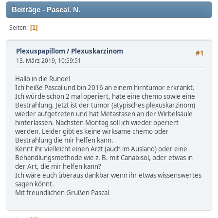
Beiträge - Pascal. N.
Seiten
1
Plexuspapillom
/
Plexuskarzinom
#1
13. März 2019, 10:59:51
Hallo in die Runde!
Ich heiße Pascal und bin 2016 an einem hirntumor erkrankt.
Ich würde schon 2 mal operiert, hate eine chemo sowie eine
Bestrahlung. Jetzt ist der tumor (atypisches plexuskarzinom)
wieder aufgetreten und hat Metastasen an der Wirbelsäule
hinterlassen. Nächsten Montag soll ich wieder operiert
werden. Leider gibt es keine wirksame chemo oder
Bestrahlung die mir helfen kann.
Kennt ihr vielleicht einen Arzt (auch im Ausland) oder eine
Behandlungsmethode wie z. B. mit Canabisöl, oder etwas in
der Art, die mir helfen kann?
Ich wäre euch überaus dankbar wenn ihr etwas wissenswertes
sagen könnt.
Mit freundlichen Grüßen Pascal