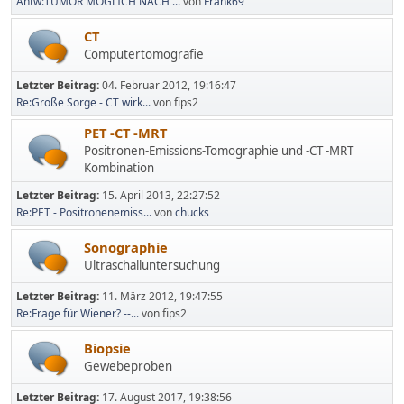
Antw:TUMOR MÖGLICH NACH ...
von
Frank69
CT
Computertomografie
Letzter Beitrag:
04. Februar 2012, 19:16:47
Re:Große Sorge - CT wirk...
von fips2
PET -CT -MRT
Positronen-Emissions-Tomographie und -CT -MRT
Kombination
Letzter Beitrag:
15. April 2013, 22:27:52
Re:PET - Positronenemiss...
von
chucks
Sonographie
Ultraschalluntersuchung
Letzter Beitrag:
11. März 2012, 19:47:55
Re:Frage für Wiener? --...
von fips2
Biopsie
Gewebeproben
Letzter Beitrag:
17. August 2017, 19:38:56