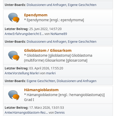
Unter-Boards
Diskussionen und Anfragen
Eigene Geschichten
Ependymom
* Ependymome [engl.: ependymoma]
Letzter Beitrag:
25. Juni 2022, 14:57:20
Antw:Erfahrungsbericht E...
von
NoName89
Unter-Boards
Diskussionen und Anfragen
Eigene Geschichten
Glioblastom / Gliosarkom
* Glioblastome [glioblastoma] Glioblastoma
(multiforme) Gliosarkome [gliosarcoma]
Letzter Beitrag:
03. April 2026, 17:55:20
Antw:Vorstellung Markri
von
markri
Unter-Boards
Eigene Geschichten
Diskussionen und Anfragen
Hämangioblastom
* Hämangioblastome [engl.: hemangioblastoma(s)]
Grad I
Letzter Beitrag:
17. März 2026, 13:01:53
Antw:Hämangioblastom-Rez...
von
Dennis