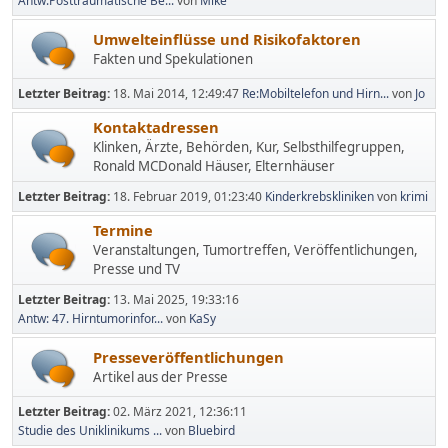
Antw:Posttraumatische Be...
von
Mike
Umwelteinflüsse und Risikofaktoren
Fakten und Spekulationen
Letzter Beitrag:
18. Mai 2014, 12:49:47
Re:Mobiltelefon und Hirn...
von
Jo
Kontaktadressen
Klinken, Ärzte, Behörden, Kur, Selbsthilfegruppen,
Ronald MCDonald Häuser, Elternhäuser
Letzter Beitrag:
18. Februar 2019, 01:23:40
Kinderkrebskliniken
von
krimi
Termine
Veranstaltungen, Tumortreffen, Veröffentlichungen,
Presse und TV
Letzter Beitrag:
13. Mai 2025, 19:33:16
Antw: 47. Hirntumorinfor...
von
KaSy
Presseveröffentlichungen
Artikel aus der Presse
Letzter Beitrag:
02. März 2021, 12:36:11
Studie des Uniklinikums ...
von
Bluebird