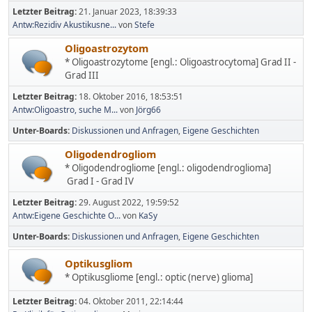
Letzter Beitrag:
21. Januar 2023, 18:39:33
Antw:Rezidiv Akustikusne...
von
Stefe
Oligoastrozytom
* Oligoastrozytome [engl.: Oligoastrocytoma] Grad II -
Grad III
Letzter Beitrag:
18. Oktober 2016, 18:53:51
Antw:Oligoastro, suche M...
von
Jörg66
Unter-Boards
Diskussionen und Anfragen
Eigene Geschichten
Oligodendrogliom
* Oligodendrogliome [engl.: oligodendroglioma]
Grad I - Grad IV
Letzter Beitrag:
29. August 2022, 19:59:52
Antw:Eigene Geschichte O...
von
KaSy
Unter-Boards
Diskussionen und Anfragen
Eigene Geschichten
Optikusgliom
* Optikusgliome [engl.: optic (nerve) glioma]
Letzter Beitrag:
04. Oktober 2011, 22:14:44