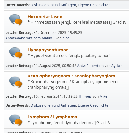
Unter-Boards
Diskussionen und Anfragen
Eigene Geschichten
Hirnmetastasen
* Hirnmetastasen [engl.: cerebral metastases] Grad IV
Letzter Beitrag:
31. Dezember 2023, 19:49:23
Antw:Adenokarzinom Metas...
von
pino
Hypophysentumor
* Hypophysentumore [engl.: pituitary tumor]
Letzter Beitrag:
21. August 2025, 00:50:42
Antw:Pituizytom
von
AyHan
Kraniopharyngeom / Kraniopharyngiom
* Kraniopharyngeome / Kraniopharyngiome [engl.:
craniopharyngioma(s)]
Letzter Beitrag:
10. Februar 2011, 17:19:28
Hinweis
von
Mike
Unter-Boards
Diskussionen und Anfragen
Eigene Geschichten
Lymphom / Lymphoma
* Lymphome, [engl.: lymphadenoma] Grad IV
Letzter Beitrag:
02. Dezember 2014, 17:16:57