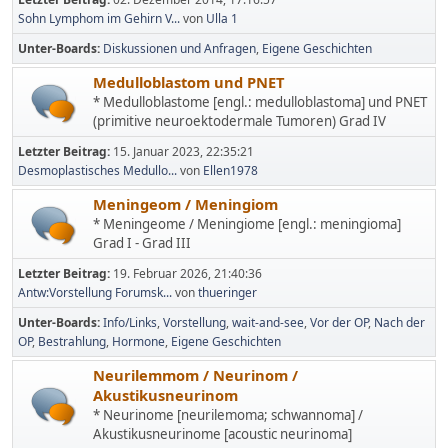
Sohn Lymphom im Gehirn V...
von
Ulla 1
Unter-Boards
Diskussionen und Anfragen
Eigene Geschichten
Medulloblastom und PNET
* Medulloblastome [engl.: medulloblastoma] und PNET
(primitive neuroektodermale Tumoren) Grad IV
Letzter Beitrag:
15. Januar 2023, 22:35:21
Desmoplastisches Medullo...
von
Ellen1978
Meningeom / Meningiom
* Meningeome / Meningiome [engl.: meningioma]
Grad I - Grad III
Letzter Beitrag:
19. Februar 2026, 21:40:36
Antw:Vorstellung Forumsk...
von
thueringer
Unter-Boards
Info/Links
Vorstellung
wait-and-see
Vor der OP
Nach der
OP
Bestrahlung
Hormone
Eigene Geschichten
Neurilemmom / Neurinom /
Akustikusneurinom
* Neurinome [neurilemoma; schwannoma] /
Akustikusneurinome [acoustic neurinoma]