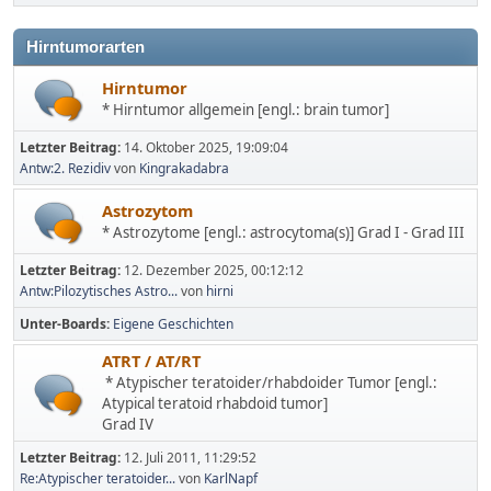
Hirntumorarten
Hirntumor
* Hirntumor allgemein [engl.: brain tumor]
Letzter Beitrag:
14. Oktober 2025, 19:09:04
Antw:2. Rezidiv
von
Kingrakadabra
Astrozytom
* Astrozytome [engl.: astrocytoma(s)] Grad I - Grad III
Letzter Beitrag:
12. Dezember 2025, 00:12:12
Antw:Pilozytisches Astro...
von
hirni
Unter-Boards
Eigene Geschichten
ATRT / AT/RT
* Atypischer teratoider/rhabdoider Tumor [engl.:
Atypical teratoid rhabdoid tumor]
Grad IV
Letzter Beitrag:
12. Juli 2011, 11:29:52
Re:Atypischer teratoider...
von
KarlNapf