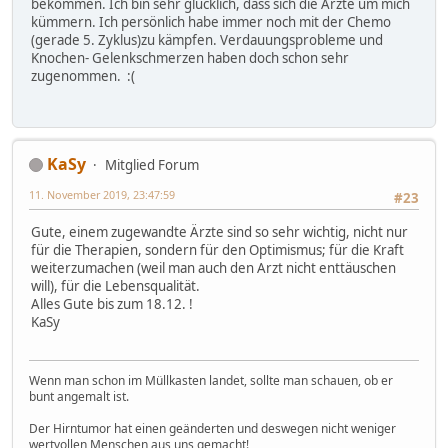
bekommen. Ich bin sehr glücklich, dass sich die Ärzte um mich
kümmern. Ich persönlich habe immer noch mit der Chemo
(gerade 5. Zyklus)zu kämpfen. Verdauungsprobleme und
Knochen- Gelenkschmerzen haben doch schon sehr
zugenommen. :(
KaSy
Mitglied Forum
11. November 2019, 23:47:59
#23
Gute, einem zugewandte Ärzte sind so sehr wichtig, nicht nur
für die Therapien, sondern für den Optimismus; für die Kraft
weiterzumachen (weil man auch den Arzt nicht enttäuschen
will), für die Lebensqualität.
Alles Gute bis zum 18.12. !
KaSy
Wenn man schon im Müllkasten landet, sollte man schauen, ob er
bunt angemalt ist.
Der Hirntumor hat einen geänderten und deswegen nicht weniger
wertvollen Menschen aus uns gemacht!