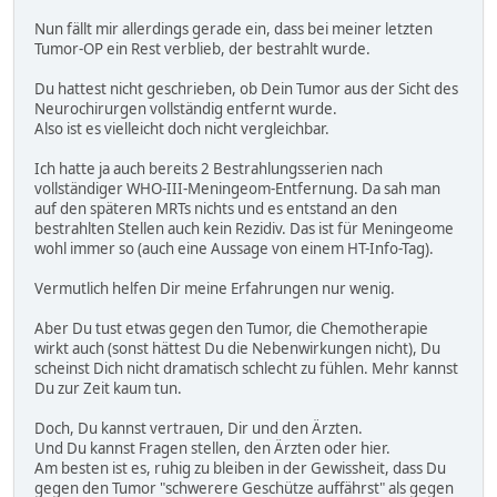
Nun fällt mir allerdings gerade ein, dass bei meiner letzten
Tumor-OP ein Rest verblieb, der bestrahlt wurde.
Du hattest nicht geschrieben, ob Dein Tumor aus der Sicht des
Neurochirurgen vollständig entfernt wurde.
Also ist es vielleicht doch nicht vergleichbar.
Ich hatte ja auch bereits 2 Bestrahlungsserien nach
vollständiger WHO-III-Meningeom-Entfernung. Da sah man
auf den späteren MRTs nichts und es entstand an den
bestrahlten Stellen auch kein Rezidiv. Das ist für Meningeome
wohl immer so (auch eine Aussage von einem HT-Info-Tag).
Vermutlich helfen Dir meine Erfahrungen nur wenig.
Aber Du tust etwas gegen den Tumor, die Chemotherapie
wirkt auch (sonst hättest Du die Nebenwirkungen nicht), Du
scheinst Dich nicht dramatisch schlecht zu fühlen. Mehr kannst
Du zur Zeit kaum tun.
Doch, Du kannst vertrauen, Dir und den Ärzten.
Und Du kannst Fragen stellen, den Ärzten oder hier.
Am besten ist es, ruhig zu bleiben in der Gewissheit, dass Du
gegen den Tumor "schwerere Geschütze auffährst" als gegen