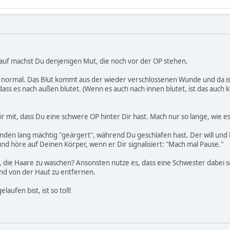
auf machst Du denjenigen Mut, die noch vor der OP stehen.
 normal. Das Blut kommt aus der wieder verschlossenen Wunde und da is
dass es nach außen blutet. (Wenn es auch nach innen blutet, ist das auch k
r mit, dass Du eine schwere OP hinter Dir hast. Mach nur so lange, wie e
den lang mächtig "geärgert", während Du geschlafen hast. Der will und ka
und höre auf Deinen Körper, wenn er Dir signalisiert: "Mach mal Pause."
 die Haare zu waschen? Ansonsten nutze es, dass eine Schwester dabei sein k
nd von der Haut zu entfernen.
aufen bist, ist so toll!