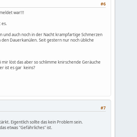
#6
meldet war!!!
 es.
rn und auch noch in der Nacht krampfartige Schmerzen
den Dauerkanülen. Seit gestern nur noch übliche
 mir löst das aber so schlimme knirschende Geräuche
r ist es gar keins?
#7
kt. Eigentlich sollte das kein Problem sein.
as etwas "Gefährliches" ist.