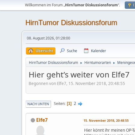
Willkommen im Forum „
HirnTumor Diskussionsforum
“.
E
HirnTumor Diskussionsforum
08. August 2026, 01:28:00
Übersicht
Suche
Kalender
HirnTumor Diskussionsforum
Hirntumorarten
Meningeo
►
►
Hier geht’s weiter von Elfe7
Begonnen von Elfe7, 15. November 2018, 20:48:55
2
Seiten
1
NACH UNTEN
Elfe7
15. November 2018, 20:48:55
Hier könnt ihr meinen OP-T