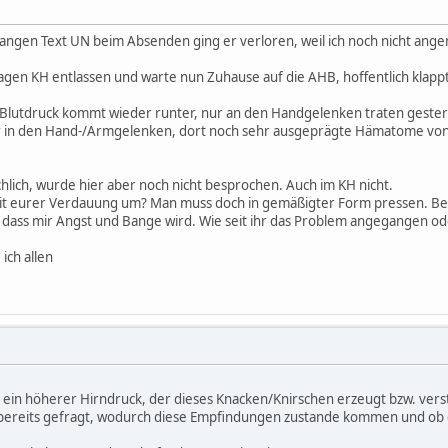
 langen Text UN beim Absenden ging er verloren, weil ich noch nicht ange
agen KH entlassen und warte nun Zuhause auf die AHB, hoffentlich klappt
r Blutdruck kommt wieder runter, nur an den Handgelenken traten geste
 in den Hand-/Armgelenken, dort noch sehr ausgeprägte Hämatome von 
hlich, wurde hier aber noch nicht besprochen. Auch im KH nicht.
mit eurer Verdauung um? Man muss doch in gemäßigter Form pressen. Bei
 dass mir Angst und Bange wird. Wie seit ihr das Problem angegangen ode
ich allen
ein höherer Hirndruck, der dieses Knacken/Knirschen erzeugt bzw. verstär
ik bereits gefragt, wodurch diese Empfindungen zustande kommen und ob d