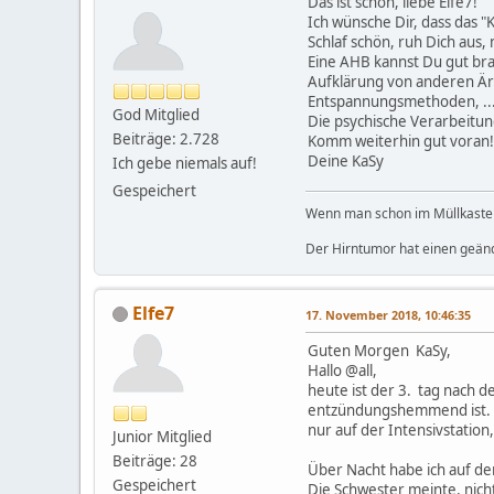
Das ist schön, liebe Elfe7!
Ich wünsche Dir, dass das "
Schlaf schön, ruh Dich aus,
Eine AHB kannst Du gut br
Aufklärung von anderen Är
Entspannungsmethoden, ... 
God Mitglied
Die psychische Verarbeitun
Beiträge: 2.728
Komm weiterhin gut voran!
Deine KaSy
Ich gebe niemals auf!
Gespeichert
Wenn man schon im Müllkasten 
Der Hirntumor hat einen geän
Elfe7
17. November 2018, 10:46:35
Guten Morgen KaSy,
Hallo @all,
heute ist der 3. tag nach 
entzündungshemmend ist. I
nur auf der Intensivstation
Junior Mitglied
Beiträge: 28
Über Nacht habe ich auf de
Gespeichert
Die Schwester meinte, nich