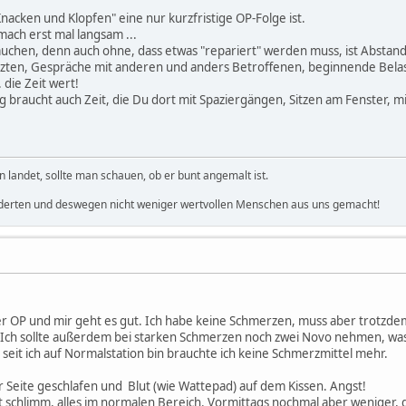
Knacken und Klopfen" eine nur kurzfristige OP-Folge ist.
 mach erst mal langsam ...
auchen, denn auch ohne, dass etwas "repariert" werden muss, ist Abst
zten, Gespräche mit anderen und anders Betroffenen, beginnende Belas
die Zeit wert!
g braucht auch Zeit, die Du dort mit Spaziergängen, Sitzen am Fenster,
landet, sollte man schauen, ob er bunt angemalt ist.
derten und deswegen nicht weniger wertvollen Menschen aus uns gemacht!
der OP und mir geht es gut. Ich habe keine Schmerzen, muss aber trotzd
ch sollte außerdem bei starken Schmerzen noch zwei Novo nehmen, was i
, seit ich auf Normalstation bin brauchte ich keine Schmerzmittel mehr.
r Seite geschlafen und Blut (wie Wattepad) auf dem Kissen. Angst!
t schlimm, alles im normalen Bereich. Vormittags nochmal aber weniger,