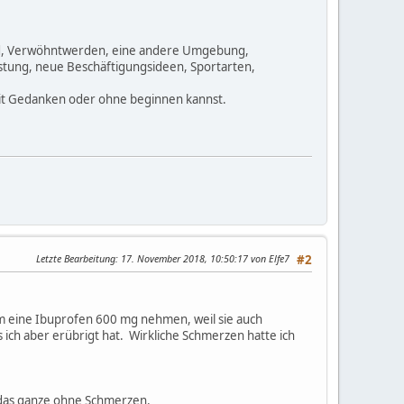
and, Verwöhntwerden, eine andere Umgebung,
tung, neue Beschäftigungsideen, Sportarten,
 mit Gedanken oder ohne beginnen kannst.
Letzte Bearbeitung
: 17. November 2018, 10:50:17 von Elfe7
#2
em eine Ibuprofen 600 mg nehmen, weil sie auch
ch aber erübrigt hat. Wirkliche Schmerzen hatte ich
 das ganze ohne Schmerzen.