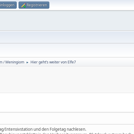
inloggen
Registrieren
m / Meningiom
Hier geht’s weiter von Elfe7
►
ag/Intensivstation und den Folgetag nachlesen.