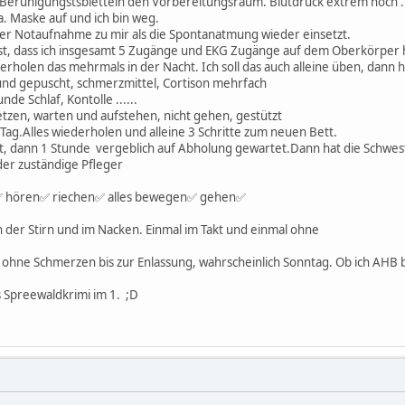
 Beruhigungstsblettein den Vorbereitungsraum. Blutdruck extrem hoch .
. Maske auf und ich bin weg.
r Notaufnahme zu mir als die Spontanatmung wieder einsetzt.
 fest, dass ich insgesamt 5 Zugänge und EKG Zugänge auf dem Oberkörper 
rholen das mehrmals in der Nacht. Ich soll das auch alleine üben, dann hä
 und gepuscht, schmerzmittel, Cortison mehrfach
nde Schlaf, Kontolle ......
tzen, warten und aufstehen, nicht gehen, gestützt
ag.Alles wiederholen und alleine 3 Schritte zum neuen Bett.
, dann 1 Stunde vergeblich auf Abholung gewartet.Dann hat die Schweste
er zuständige Pfleger
✅ hören✅ riechen✅ alles bewegen✅ gehen✅
in der Stirn und im Nacken. Einmal im Takt und einmal ohne
ohne Schmerzen bis zur Enlassung, wahrscheinlich Sonntag. Ob ich AHB 
s Spreewaldkrimi im 1. ;D