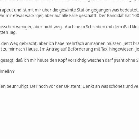
rapeut und ist mit mir über die gesamte Station gegangen was bedeutet
ar mir etwas wackliger, aber auf alle Fälle geschafft. Der Kandidat hat 10
isschen weniger, aber nicht weg. Auch beim Schreiben mit dem iPad klopft
nzen Tag.
 den Weg gebracht, aber ich habe mehrfach anmahnen müssen. Jetzt br
t zu mir nach Hause. Im Antrag auf Beförderung mit Taxi hingewiesen. J
esagt, daß ich mir heute den Kopf vorsichtig waschen darf (Naht ohne S
hnell???
nden beunruhigt Der noch vor der OP steht. Denkt an was schönes und v