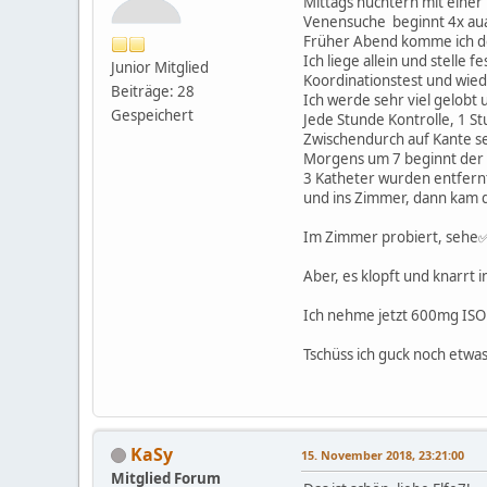
Mittags nüchtern mit einer
Venensuche beginnt 4x aua
Früher Abend komme ich de
Ich liege allein und stelle
Junior Mitglied
Koordinationstest und wiede
Beiträge: 28
Ich werde sehr viel gelobt
Gespeichert
Jede Stunde Kontrolle, 1 Stu
Zwischendurch auf Kante se
Morgens um 7 beginnt der T
3 Katheter wurden entfernt
und ins Zimmer, dann kam d
Im Zimmer probiert, sehe
Aber, es klopft und knarrt 
Ich nehme jetzt 600mg ISO 
Tschüss ich guck noch etwa
KaSy
15. November 2018, 23:21:00
Mitglied Forum