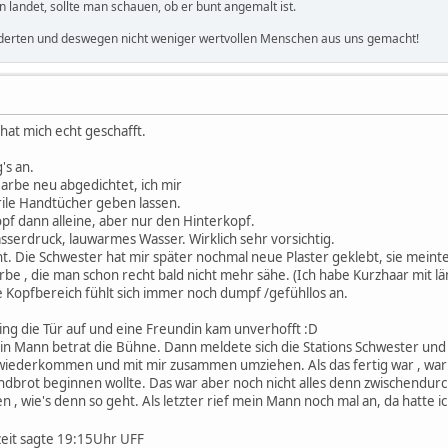
landet, sollte man schauen, ob er bunt angemalt ist.
derten und deswegen nicht weniger wertvollen Menschen aus uns gemacht!
 hat mich echt geschafft.
's an.
Narbe neu abgedichtet, ich mir
ile Handtücher geben lassen.
f dann alleine, aber nur den Hinterkopf.
erdruck, lauwarmes Wasser. Wirklich sehr vorsichtig.
t. Die Schwester hat mir später nochmal neue Plaster geklebt, sie meint
be , die man schon recht bald nicht mehr sähe. (Ich habe Kurzhaar mit 
e Kopfbereich fühlt sich immer noch dumpf /gefühllos an.
ing die Tür auf und eine Freundin kam unverhofft :D
n Mann betrat die Bühne. Dann meldete sich die Stations Schwester und
wiederkommen und mit mir zusammen umziehen. Als das fertig war , war ic
ndbrot beginnen wollte. Das war aber noch nicht alles denn zwischendurc
en , wie's denn so geht. Als letzter rief mein Mann noch mal an, da hatt
zeit sagte 19:15Uhr
UFF