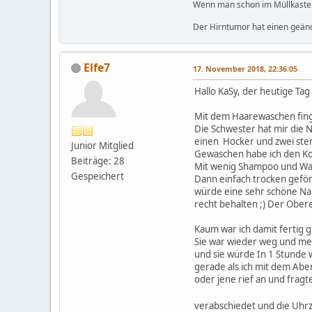
Wenn man schon im Müllkasten 
Der Hirntumor hat einen geän
Elfe7
17. November 2018, 22:36:05
Hallo KaSy, der heutige Tag
Mit dem Haarewaschen fing
Die Schwester hat mir die 
einen Hocker und zwei ster
Junior Mitglied
Gewaschen habe ich den Kop
Beiträge: 28
Mit wenig Shampoo und Wass
Gespeichert
Dann einfach trocken gefön
würde eine sehr schöne Nar
recht behalten ;) Der Ober
Kaum war ich damit fertig g
Sie war wieder weg und mei
und sie würde In 1 Stunde 
gerade als ich mit dem Abe
oder jene rief an und fragt
verabschiedet und die Uhr