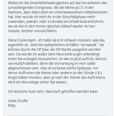
Wobei ich die Einschlafschwierigkeiten auf das Verarbeiten der
zurückliegenden Ereignisse, die die Kleine ja z.T. in der
Narkose, aber eben doch im Unterbewusstsein mitbekommen
hat. Hier würde ich mich ihr in der Einschlafphase mehr
zuwenden, (wieder oder erstmals) ein Schlafritual einführen,
wo sie durch den immer gleichen Ablauf wieder lernen
müsste, leichter einzuschlafen.
Diese Zuckungen - ich habe da erst schauen müssen, was das
eigentlich ist - sind mit epileptischen Anfällen "verwandt". Sie
können durch die OP bzw. die OP-Narbe ausgelöst worden
sein. Da würde ich außer dem Neurochirurgen unbedingt
einen Neurologen hinzuziehen. So wie es jetzt auftritt, wird es
vermutlich bleiben, denn die Vernarbung im Hirn sollte
abgeschlossen sein. Also ist es keine solche Epilepsie, vor
deren Auftreten die Kleine oder andere (in der Schule z.B.)
Angst haben müssen, aber je nach der Stärke des Auftretens
wird ein Neurologe sicher Rat wissen.
Ich wünsche Euch sehr, dass Euch geholfen werden kann.
Liebe Grüße
KaSy