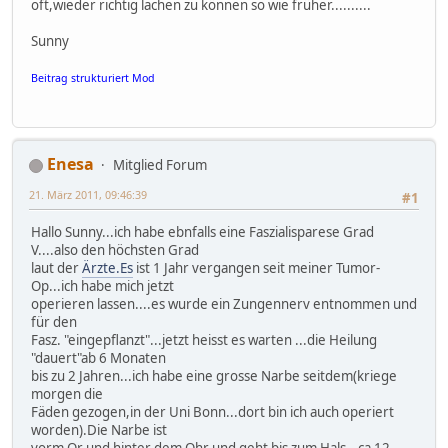
oft,wieder richtig lachen zu können so wie früher..........
Sunny
Beitrag strukturiert Mod
Enesa
Mitglied Forum
21. März 2011, 09:46:39
#1
Hallo Sunny...ich habe ebnfalls eine Faszialisparese Grad
V....also den höchsten Grad
laut der
Ärzte.Es
ist 1 Jahr vergangen seit meiner Tumor-
Op...ich habe mich jetzt
operieren lassen....es wurde ein Zungennerv entnommen und
für den
Fasz. "eingepflanzt"...jetzt heisst es warten ...die Heilung
"dauert"ab 6 Monaten
bis zu 2 Jahren...ich habe eine grosse Narbe seitdem(kriege
morgen die
Fäden gezogen,in der Uni Bonn...dort bin ich auch operiert
worden).Die Narbe ist