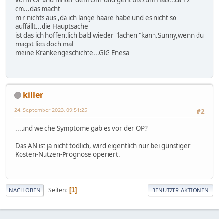
vorm Or und hinter dem Ohr und geht bis zum Hals...ca 12
cm...das macht
mir nichts aus ,da ich lange haare habe und es nicht so
auffällt...die Hauptsache
ist das ich hoffentlich bald wieder "lachen "kann.Sunny,wenn du
magst lies doch mal
meine Krankengeschichte...GlG Enesa
killer
24. September 2023, 09:51:25
#2
...und welche Symptome gab es vor der OP?
Das AN ist ja nicht tödlich, wird eigentlich nur bei günstiger
Kosten-Nutzen-Prognose operiert.
Seiten
1
NACH OBEN
BENUTZER-AKTIONEN