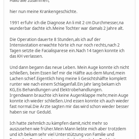
Hallo alle zusammen,
hier nun meine Krankengeschichte.
1991 erfuhr ich die Diagnose An li mit 2 cm Durchmesser,na
wunderbar dachte ich.Meine Tochter war damals 2 Jahre alt.
Die Operation dauerte 8 Stunden,als ich auf der
Intensivstation erwachte hörte ich nur noch rechts,nach 2
Tagen setzte die Facialisparese ein.Nach 14 tagen konnte ich
das KH verlassen.
Und dann begann das neue Leben. Mein Auge konnte ich nicht
schließen, beim Essen lief mir die Hälfte aus dem Mund,mein
Lachen schief.Eigentlich hing meine li Gesichtshälfte komplett
runter wie nach einem Schlaganfall.Ein Jahr lang bekam ich
KG,Eis Behandlungen und Elektrobehandlungen.
Irgendwann brauchte ich keine Augenklappe mehr,mein Auge
konnte ich wieder schließen.Und essen konnte ich auch wieder
fast normal.Die Ärzte sagten mir das wird schon wieder besser
haben sie nur Geduld.
Ich hatte ziehmlich zu kämpfen damit,nicht mehr so
auszusehen wie früher.Mein Mann liebte mich aber trotzdem
und ich bekam sehr viel Unterstützung von Familie und