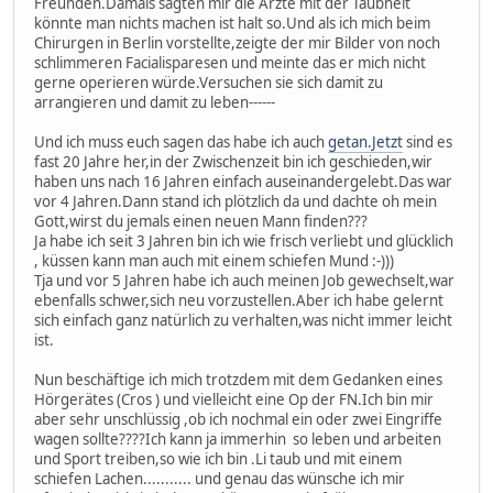
Freunden.Damals sagten mir die Ärzte mit der Taubheit
könnte man nichts machen ist halt so.Und als ich mich beim
Chirurgen in Berlin vorstellte,zeigte der mir Bilder von noch
schlimmeren Facialisparesen und meinte das er mich nicht
gerne operieren würde.Versuchen sie sich damit zu
arrangieren und damit zu leben------
Und ich muss euch sagen das habe ich auch
getan.Jetzt
sind es
fast 20 Jahre her,in der Zwischenzeit bin ich geschieden,wir
haben uns nach 16 Jahren einfach auseinandergelebt.Das war
vor 4 Jahren.Dann stand ich plötzlich da und dachte oh mein
Gott,wirst du jemals einen neuen Mann finden???
Ja habe ich seit 3 Jahren bin ich wie frisch verliebt und glücklich
, küssen kann man auch mit einem schiefen Mund :-)))
Tja und vor 5 Jahren habe ich auch meinen Job gewechselt,war
ebenfalls schwer,sich neu vorzustellen.Aber ich habe gelernt
sich einfach ganz natürlich zu verhalten,was nicht immer leicht
ist.
Nun beschäftige ich mich trotzdem mit dem Gedanken eines
Hörgerätes (Cros ) und vielleicht eine Op der FN.Ich bin mir
aber sehr unschlüssig ,ob ich nochmal ein oder zwei Eingriffe
wagen sollte????Ich kann ja immerhin so leben und arbeiten
und Sport treiben,so wie ich bin .Li taub und mit einem
schiefen Lachen........... und genau das wünsche ich mir