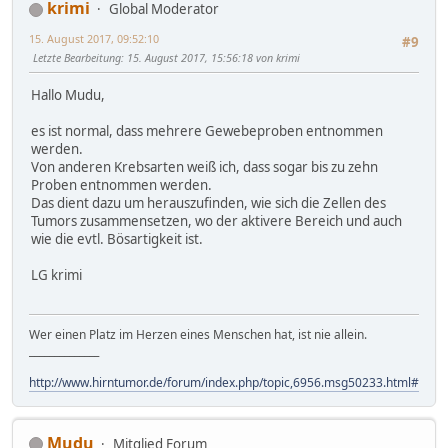
krimi
Global Moderator
15. August 2017, 09:52:10
#9
Letzte Bearbeitung
: 15. August 2017, 15:56:18 von krimi
Hallo Mudu,
es ist normal, dass mehrere Gewebeproben entnommen
werden.
Von anderen Krebsarten weiß ich, dass sogar bis zu zehn
Proben entnommen werden.
Das dient dazu um herauszufinden, wie sich die Zellen des
Tumors zusammensetzen, wo der aktivere Bereich und auch
wie die evtl. Bösartigkeit ist.
LG krimi
Wer einen Platz im Herzen eines Menschen hat, ist nie allein.
______________
http://www.hirntumor.de/forum/index.php/topic,6956.msg50233.html#msg
Mudu
Mitglied Forum