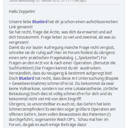
Letzte Bearbeitung
: 07. Februar 2010, 21:11:11 von fips2
Hallo Zeppelin!
Unsere liebe
Bluebird
hat dir ja schon einen aufschlussreichen
Link genannt!
Sie hat recht, frage die Ärzte, was dich da erwartet und auf
dich hinzukommt. Frage lieber zu viel und zweimal, als was zu
vergessen!
Damit du vor lauter Aufregung manche Frage nicht vergisst,
schreibe sie dir ruhig auf! Hier im Forum findest du übrigens
einen sehr praktischen Fragekatalog. (,,Spickzettel") Für
Fragen an den Arzt vor & nach einer Operation. (Benutze die
Suchfunktion!) Die Fragen kannst du dir ausdrucken.
Verständlich, dass du neugierig & bestimmt aufgeregt bist!
Doch
Bluebird
hat recht, dass diese Art Untersuchung (Biopsie
= Gewebeentnahme) schmerzfrei ist. Du bekommst da zwar
keine Vollnarkose, sondern nur eine Lokalanästhesie. (örtliche
Betäubung) Doch dies ist völlig schmerzfrei für dich und du
bekommst nicht viel mit von dem Eingriff!
Übrigens, so unvorstellbar es auch ist, das Gehirn hat kein
Schmerzempfinden! Es werden sogar größere Operation am
offenen Gehirn, beim vollen Bewusstsein des Patienten (!)
durchgeführt, sogenannte Wach OP's. Schau mal hier im
Forum, da gab es auch einige Beiträge dazu!