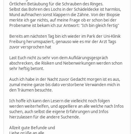
Örtlichen Betäubung für die Schrauben des Ringes.
Selbst das Bohren des Lochs in der Schädeldecke ist harmlos,
Mund aufmachen sonst klappern die Zähne. Von der Biopsie
merkte ich gar nichts, auf meine Frage ob er schon bei der
Probename ist bekam ich zur Antwort: "Ich bin gleich fertig"
Bereits am nächsten Tag bin ich wieder im Park der Uni-Klinik
Freiburg herumspaziert, genauso wie es mir der Arzt Tags
zuvor versprochen hat
Last Euch nicht zu sehr von dem Aufklärungsgespräch
abschrecken, die Risiken und Nebenwirkungen werden schon
sehr heftig betont.
Auch ich habe in der Nacht zuvor Gedacht morgen ist es aus,
zumal meine ganze bis dato verstorbene Verwanden mich in
den Träumen besuchte.
Ich hoffe ich kann den Lesern die vielleicht noch folgen
werden weiterhelfen, und appelliere an alle welche nach Infos
suchen, auch selbst die eigene Erfahrungen und Infos
hierzulassen für die andere Suchende.
Allzeit gute Befunde und
Liebe grüße an alle