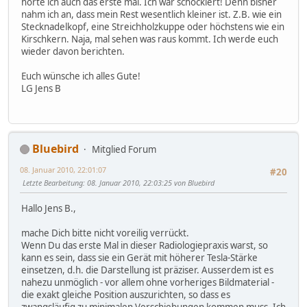
hörte ich auch das erste mal. Ich war schockiert! Denn bisher
nahm ich an, dass mein Rest wesentlich kleiner ist. Z.B. wie ein
Stecknadelkopf, eine Streichholzkuppe oder höchstens wie ein
Kirschkern. Naja, mal sehen was raus kommt. Ich werde euch
wieder davon berichten.
Euch wünsche ich alles Gute!
LG Jens B
Bluebird
Mitglied Forum
08. Januar 2010, 22:01:07
#20
Letzte Bearbeitung
: 08. Januar 2010, 22:03:25 von Bluebird
Hallo Jens B.,
mache Dich bitte nicht voreilig verrückt.
Wenn Du das erste Mal in dieser Radiologiepraxis warst, so
kann es sein, dass sie ein Gerät mit höherer Tesla-Stärke
einsetzen, d.h. die Darstellung ist präziser. Ausserdem ist es
nahezu unmöglich - vor allem ohne vorheriges Bildmaterial -
die exakt gleiche Position auszurichten, so dass es