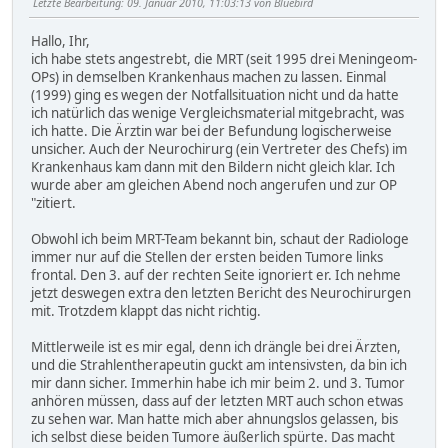
Letzte Bearbeitung
: 09. Januar 2010, 11:03:13 von Bluebird
Hallo, Ihr,
ich habe stets angestrebt, die MRT (seit 1995 drei Meningeom-
OPs) in demselben Krankenhaus machen zu lassen. Einmal
(1999) ging es wegen der Notfallsituation nicht und da hatte
ich natürlich das wenige Vergleichsmaterial mitgebracht, was
ich hatte. Die Ärztin war bei der Befundung logischerweise
unsicher. Auch der Neurochirurg (ein Vertreter des Chefs) im
Krankenhaus kam dann mit den Bildern nicht gleich klar. Ich
wurde aber am gleichen Abend noch angerufen und zur OP
"zitiert.
Obwohl ich beim MRT-Team bekannt bin, schaut der Radiologe
immer nur auf die Stellen der ersten beiden Tumore links
frontal. Den 3. auf der rechten Seite ignoriert er. Ich nehme
jetzt deswegen extra den letzten Bericht des Neurochirurgen
mit. Trotzdem klappt das nicht richtig.
Mittlerweile ist es mir egal, denn ich drängle bei drei Ärzten,
und die Strahlentherapeutin guckt am intensivsten, da bin ich
mir dann sicher. Immerhin habe ich mir beim 2. und 3. Tumor
anhören müssen, dass auf der letzten MRT auch schon etwas
zu sehen war. Man hatte mich aber ahnungslos gelassen, bis
ich selbst diese beiden Tumore äußerlich spürte. Das macht