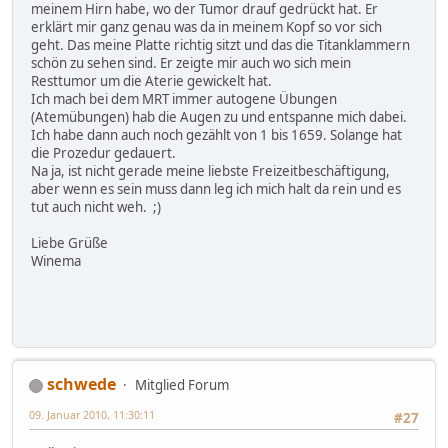
meinem Hirn habe, wo der Tumor drauf gedrückt hat. Er
erklärt mir ganz genau was da in meinem Kopf so vor sich
geht. Das meine Platte richtig sitzt und das die Titanklammern
schön zu sehen sind. Er zeigte mir auch wo sich mein
Resttumor um die Aterie gewickelt hat.
Ich mach bei dem MRT immer autogene Übungen
(Atemübungen) hab die Augen zu und entspanne mich dabei.
Ich habe dann auch noch gezählt von 1 bis 1659. Solange hat
die Prozedur gedauert.
Na ja, ist nicht gerade meine liebste Freizeitbeschäftigung,
aber wenn es sein muss dann leg ich mich halt da rein und es
tut auch nicht weh. ;)
Liebe Grüße
Winema
schwede
Mitglied Forum
09. Januar 2010, 11:30:11
#27