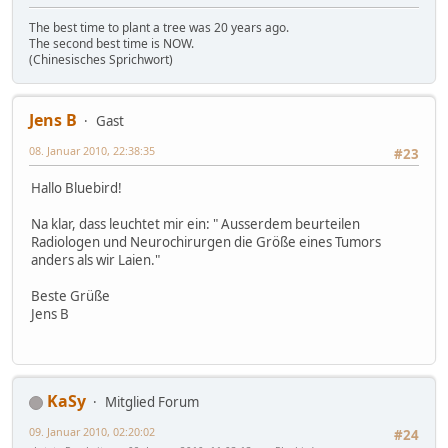
The best time to plant a tree was 20 years ago.
The second best time is NOW.
(Chinesisches Sprichwort)
Jens B
Gast
08. Januar 2010, 22:38:35
#23
Hallo Bluebird!
Na klar, dass leuchtet mir ein: " Ausserdem beurteilen
Radiologen und Neurochirurgen die Größe eines Tumors
anders als wir Laien."
Beste Grüße
Jens B
KaSy
Mitglied Forum
09. Januar 2010, 02:20:02
#24