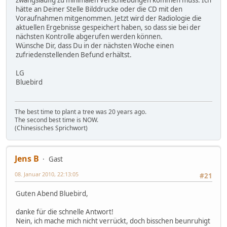
zwangsläufig zu minimalen Verschiebungen kommen muss. Ich
hätte an Deiner Stelle Bilddrucke oder die CD mit den
Voraufnahmen mitgenommen. Jetzt wird der Radiologie die
aktuellen Ergebnisse gespeichert haben, so dass sie bei der
nächsten Kontrolle abgerufen werden können.
Wünsche Dir, dass Du in der nächsten Woche einen
zufriedenstellenden Befund erhältst.
LG
Bluebird
The best time to plant a tree was 20 years ago.
The second best time is NOW.
(Chinesisches Sprichwort)
Jens B
Gast
08. Januar 2010, 22:13:05
#21
Guten Abend Bluebird,
danke für die schnelle Antwort!
Nein, ich mache mich nicht verrückt, doch bisschen beunruhigt