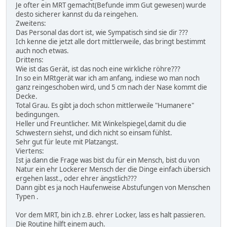
Je ofter ein MRT gemacht(Befunde imm Gut gewesen) wurde
desto sicherer kannst du da reingehen.
Zweitens:
Das Personal das dort ist, wie Sympatisch sind sie dir ???
Ich kenne die jetzt alle dort mittlerweile, das bringt bestimmt
auch noch etwas.
Drittens:
Wie ist das Gerät, ist das noch eine wirkliche röhre???
In so ein MRtgerät war ich am anfang, indiese wo man noch
ganz reingeschoben wird, und 5 cm nach der Nase kommt die
Decke.
Total Grau. Es gibt ja doch schon mittlerweile "Humanere"
bedingungen.
Heller und Freuntlicher. Mit Winkelspiegel,damit du die
Schwestern siehst, und dich nicht so einsam fühlst.
Sehr gut für leute mit Platzangst.
Viertens:
Ist ja dann die Frage was bist du für ein Mensch, bist du von
Natur ein ehr Lockerer Mensch der die Dinge einfach übersich
ergehen lasst., oder ehrer ängstlich???
Dann gibt es ja noch Haufenweise Abstufungen von Menschen
Typen .
Vor dem MRT, bin ich z.B. ehrer Locker, lass es halt passieren.
Die Routine hilft einem auch.