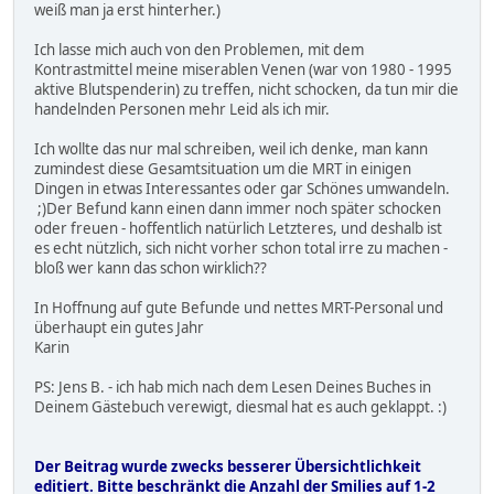
weiß man ja erst hinterher.)
Ich lasse mich auch von den Problemen, mit dem
Kontrastmittel meine miserablen Venen (war von 1980 - 1995
aktive Blutspenderin) zu treffen, nicht schocken, da tun mir die
handelnden Personen mehr Leid als ich mir.
Ich wollte das nur mal schreiben, weil ich denke, man kann
zumindest diese Gesamtsituation um die MRT in einigen
Dingen in etwas Interessantes oder gar Schönes umwandeln.
;)Der Befund kann einen dann immer noch später schocken
oder freuen - hoffentlich natürlich Letzteres, und deshalb ist
es echt nützlich, sich nicht vorher schon total irre zu machen -
bloß wer kann das schon wirklich??
In Hoffnung auf gute Befunde und nettes MRT-Personal und
überhaupt ein gutes Jahr
Karin
PS: Jens B. - ich hab mich nach dem Lesen Deines Buches in
Deinem Gästebuch verewigt, diesmal hat es auch geklappt. :)
Der Beitrag wurde zwecks besserer Übersichtlichkeit
editiert. Bitte beschränkt die Anzahl der Smilies auf 1-2