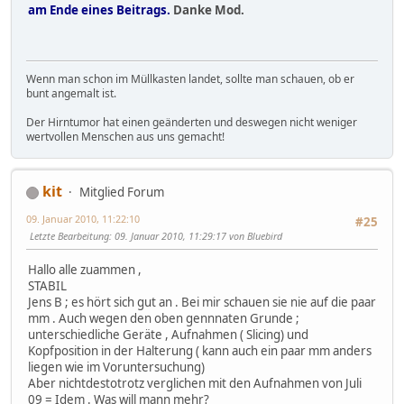
am Ende eines Beitrags.
Danke Mod.
Wenn man schon im Müllkasten landet, sollte man schauen, ob er
bunt angemalt ist.
Der Hirntumor hat einen geänderten und deswegen nicht weniger
wertvollen Menschen aus uns gemacht!
kit
Mitglied Forum
09. Januar 2010, 11:22:10
#25
Letzte Bearbeitung
: 09. Januar 2010, 11:29:17 von Bluebird
Hallo alle zuammen ,
STABIL
Jens B ; es hört sich gut an . Bei mir schauen sie nie auf die paar
mm . Auch wegen den oben gennnaten Grunde ;
unterschiedliche Geräte , Aufnahmen ( Slicing) und
Kopfposition in der Halterung ( kann auch ein paar mm anders
liegen wie im Voruntersuchung)
Aber nichtdestotrotz verglichen mit den Aufnahmen von Juli
09 = Idem . Was will mann mehr?