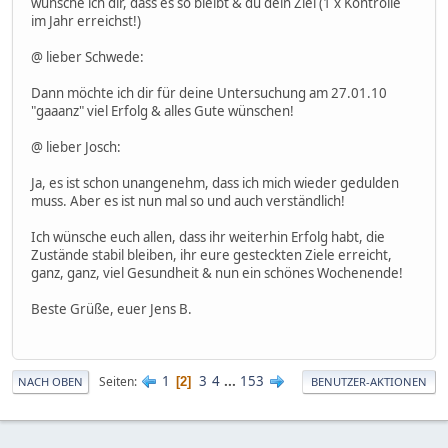
wünsche ich dir, dass es so bleibt & du dein Ziel (1 x Kontrolle
im Jahr erreichst!)
@ lieber Schwede:
Dann möchte ich dir für deine Untersuchung am 27.01.10
"gaaanz" viel Erfolg & alles Gute wünschen!
@ lieber Josch:
Ja, es ist schon unangenehm, dass ich mich wieder gedulden
muss. Aber es ist nun mal so und auch verständlich!
Ich wünsche euch allen, dass ihr weiterhin Erfolg habt, die
Zustände stabil bleiben, ihr eure gesteckten Ziele erreicht,
ganz, ganz, viel Gesundheit & nun ein schönes Wochenende!
Beste Grüße, euer Jens B.
1
3
4
...
153
Seiten
2
NACH OBEN
BENUTZER-AKTIONEN