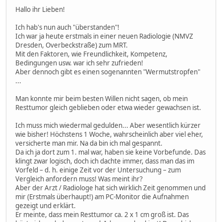
Hallo ihr Lieben!
Ich hab's nun auch "überstanden"!
Ich war ja heute erstmals in einer neuen Radiologie (NMVZ
Dresden, Overbeckstraße) zum MRT.
Mit den Faktoren, wie Freundlichkeit, Kompetenz,
Bedingungen usw. war ich sehr zufrieden!
Aber dennoch gibt es einen sogenannten "Wermutstropfen"
...
Man konnte mir beim besten Willen nicht sagen, ob mein
Resttumor gleich geblieben oder etwa wieder gewachsen ist.
Ich muss mich wiedermal gedulden... Aber wesentlich kürzer
wie bisher! Höchstens 1 Woche, wahrscheinlich aber viel eher,
versicherte man mir. Na da bin ich mal gespannt.
Da ich ja dort zum 1. mal war, haben sie keine Vorbefunde. Das
klingt zwar logisch, doch ich dachte immer, dass man das im
Vorfeld – d. h. einige Zeit vor der Untersuchung – zum
Vergleich anfordern muss! Was meint ihr?
Aber der Arzt / Radiologe hat sich wirklich Zeit genommen und
mir (Erstmals überhaupt!) am PC-Monitor die Aufnahmen
gezeigt und erklärt.
Er meinte, dass mein Resttumor ca. 2 x 1 cm groß ist. Das