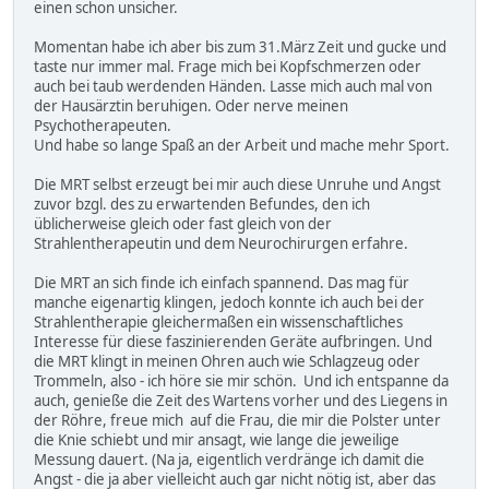
einen schon unsicher.
Momentan habe ich aber bis zum 31.März Zeit und gucke und
taste nur immer mal. Frage mich bei Kopfschmerzen oder
auch bei taub werdenden Händen. Lasse mich auch mal von
der Hausärztin beruhigen. Oder nerve meinen
Psychotherapeuten.
Und habe so lange Spaß an der Arbeit und mache mehr Sport.
Die MRT selbst erzeugt bei mir auch diese Unruhe und Angst
zuvor bzgl. des zu erwartenden Befundes, den ich
üblicherweise gleich oder fast gleich von der
Strahlentherapeutin und dem Neurochirurgen erfahre.
Die MRT an sich finde ich einfach spannend. Das mag für
manche eigenartig klingen, jedoch konnte ich auch bei der
Strahlentherapie gleichermaßen ein wissenschaftliches
Interesse für diese faszinierenden Geräte aufbringen. Und
die MRT klingt in meinen Ohren auch wie Schlagzeug oder
Trommeln, also - ich höre sie mir schön. Und ich entspanne da
auch, genieße die Zeit des Wartens vorher und des Liegens in
der Röhre, freue mich auf die Frau, die mir die Polster unter
die Knie schiebt und mir ansagt, wie lange die jeweilige
Messung dauert. (Na ja, eigentlich verdränge ich damit die
Angst - die ja aber vielleicht auch gar nicht nötig ist, aber das