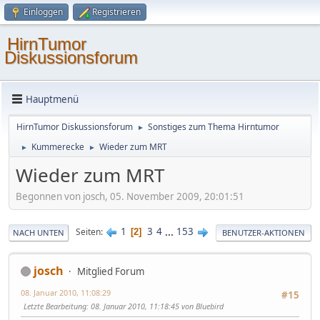
Einloggen
Registrieren
HirnTumor
Diskussionsforum
Hauptmenü
HirnTumor Diskussionsforum
Sonstiges zum Thema Hirntumor
►
Kummerecke
Wieder zum MRT
►
►
Wieder zum MRT
Begonnen von josch, 05. November 2009, 20:01:51
1
3
4
...
153
Seiten
2
NACH UNTEN
BENUTZER-AKTIONEN
josch
Mitglied Forum
08. Januar 2010, 11:08:29
#15
Letzte Bearbeitung
: 08. Januar 2010, 11:18:45 von Bluebird