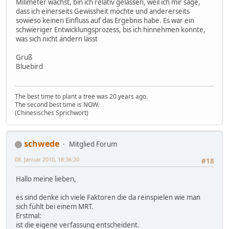
Milimeter wächst, bin ich relativ gelassen, weil ich mir sage,
dass ich einerseits Gewissheit möchte und andererseits
sowieso keinen Einfluss auf das Ergebnis habe. Es war ein
schwieriger Entwicklungsprozess, bis ich hinnehmen konnte,
was sich nicht ändern lässt
Gruß
Bluebird
The best time to plant a tree was 20 years ago.
The second best time is NOW.
(Chinesisches Sprichwort)
schwede
Mitglied Forum
08. Januar 2010, 18:36:20
#18
Hallo meine lieben,
es sind denke ich viele Faktoren die da reinspielen wie man
sich fühlt bei einem MRT.
Erstmal:
ist die eigene verfassung entscheident.