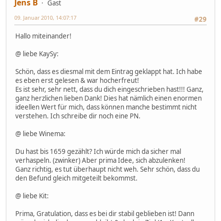
Jens B
Gast
09. Januar 2010, 14:07:17
#29
Hallo miteinander!
@ liebe KaySy:
Schön, dass es diesmal mit dem Eintrag geklappt hat. Ich habe
es eben erst gelesen & war hocherfreut!
Es ist sehr, sehr nett, dass du dich eingeschrieben hast!!! Ganz,
ganz herzlichen lieben Dank! Dies hat nämlich einen enormen
ideellen Wert für mich, dass können manche bestimmt nicht
verstehen. Ich schreibe dir noch eine PN.
@ liebe Winema:
Du hast bis 1659 gezählt? Ich würde mich da sicher mal
verhaspeln. (zwinker) Aber prima Idee, sich abzulenken!
Ganz richtig, es tut überhaupt nicht weh. Sehr schön, dass du
den Befund gleich mitgeteilt bekommst.
@ liebe Kit:
Prima, Gratulation, dass es bei dir stabil geblieben ist! Dann