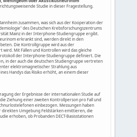
, Meningeom oder Akustikusneurinom
 richtungsweisende Studie in dieser Fragestellung.
 Mannheim zusammen, was sich aus der Kooperation der
epidemiologie" des Deutschen Krebsforschungszentrums
rsität Mainz in der Interphone-Studiengruppe ergibt.
eurinom erkrankt sind, werden direkt in den
beten. Die Kontrollgruppe wird aus der
t wird. Mit Fällen und Kontrollen wird das gleiche
rotokoll der Interphone-Studiengruppe definiert. Die
gen, in der auch die deutschen Studiengruppe vertreten
uenter elektromagnetischer Strahlung aus
ines Handys das Risiko erhöht, an einem dieser
tragung der Ergebnisse der internationalen Studie auf
die Ziehung einer zweiten Kontrollperson pro Fall und
on Schnurlostelefonen einbezogen. Messungen haben
er direkten Umgebung Feldstärken emittieren, die
Studie erhoben, ob Probanden DECT-Basisstationen