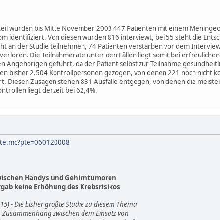
teil wurden bis Mitte November 2003 447 Patienten mit einem Meningeo
m identifiziert. Von diesen wurden 816 interviewt, bei 55 steht die Ent
icht an der Studie teilnehmen, 74 Patienten verstarben vor dem Intervie
verloren. Die Teilnahmerate unter den Fällen liegt somit bei erfreulich
 Angehörigen geführt, da der Patient selbst zur Teilnahme gesundheitlic
en bisher 2.504 Kontrollpersonen gezogen, von denen 221 noch nicht k
t. Diesen Zusagen stehen 831 Ausfälle entgegen, von denen die meisten
trollen liegt derzeit bei 62,4%.
/pte.mc?pte=060120008
ischen Handys und Gehirntumoren
gab keine Erhöhung des Krebsrisikos
15) - Die bisher größte Studie zu diesem Thema
en Zusammenhang zwischen dem Einsatz von