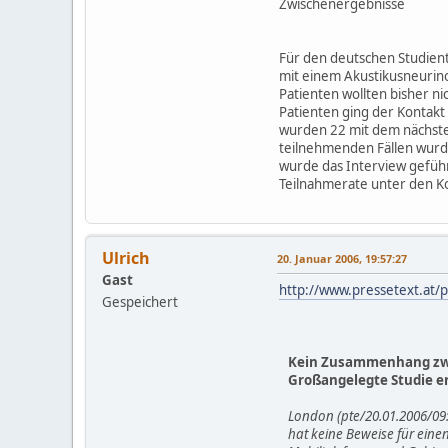
Zwischenergebnisse
Für den deutschen Studien
mit einem Akustikusneurino
Patienten wollten bisher n
Patienten ging der Kontakt 
wurden 22 mit dem nächsten
teilnehmenden Fällen wurd
wurde das Interview geführ
Teilnahmerate unter den Kon
Ulrich
20. Januar 2006, 19:57:27
Gast
http://www.pressetext.at
Gespeichert
Kein Zusammenhang zw
Großangelegte Studie er
London (pte/20.01.2006/09:
hat keine Beweise für ein