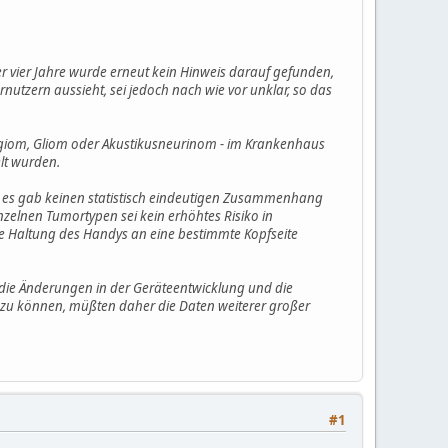
er vier Jahre wurde erneut kein Hinweis darauf gefunden,
ernutzern aussieht, sei jedoch nach wie vor unklar, so das
ngiom, Gliom oder Akustikusneurinom - im Krankenhaus
lt wurden.
- es gab keinen statistisch eindeutigen Zusammenhang
inzelnen Tumortypen sei kein erhöhtes Risiko in
 Haltung des Handys an eine bestimmte Kopfseite
 die Änderungen in der Geräteentwicklung und die
 zu können, müßten daher die Daten weiterer großer
#1