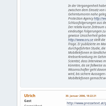
In der Vergangenheit hab
zwischen dem Einsatz von M
Gehirntumoren nahe gelegt.
Protection Agency
http://
Schlussfolgerungen aus den 
Der relativ kurze Zeitraum
eindeutige Folgerungen zu z
gewisse Unsicherheit geben.
http://www.oru.se
stellt di
Frage. Er publizierte im Ma
durchgeführten Studie, di
Mobiltelefonen in ländlich
Krebserkrankung im Gehirn 
Scientist, dass Interviews 
könnten, da sie fallweise a
Wissenschafter geht davon 
wird, bis sichere Aussagen ü
Mobiltelefonen gemacht w
Ulrich
30. Januar 2006, 18:22:21
Gast
http://www.pressetext.at
Gespeichert