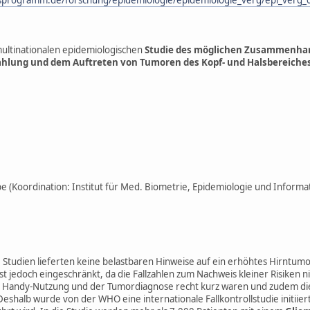
multinationalen epidemiologischen
Studie des möglichen Zusammenha
ahlung und dem Auftreten von Tumoren des Kopf- und Halsbereiche
Koordination: Institut für Med. Biometrie, Epidemiologie und Informati
 Studien lieferten keine belastbaren Hinweise auf ein erhöhtes Hirntumo
ist jedoch eingeschränkt, da die Fallzahlen zum Nachweis kleiner Risiken 
 Handy-Nutzung und der Tumordiagnose recht kurz waren und zudem die S
eshalb wurde von der WHO eine internationale Fallkontrollstudie initiier