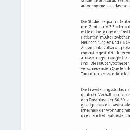
Studienprotokoll durchgefü
aufgenommen, so dass selbst
Die Studienregion in Deuts
drei Zentren "AG Epidemiol
in Heidelberg und des Inst
Patienten im Alter zwische
Neurochirurgien und HNO-Kl
Allgemeinbevölkerung rekrut
computergestützte Intervie
Auswertungsstrategie für d
sind. Die Haupthypothesen 
verschiedensten Quellen da
Tumorformen zu erkranken
Die Erweiterungsstudie, mi
deutsche Verhältnisse verb
den Einschluss der 60-69-J
gezeigt, dass die Basissta
innerhalb der Wohnung mit 
direkt am Bett aufgestellt 