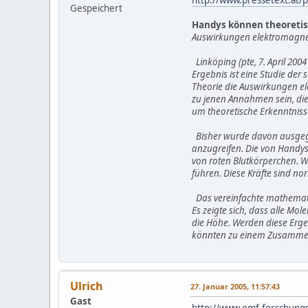
Gespeichert
Handys können theoretis
Auswirkungen elektromagnet
Linköping (pte, 7. April 200
Ergebnis ist eine Studie der
Theorie die Auswirkungen el
zu jenen Annahmen sein, die
um theoretische Erkenntnis
Bisher wurde davon ausgega
anzugreifen. Die von Handys
von roten Blutkörperchen. W
führen. Diese Kräfte sind no
Das vereinfachte mathemati
Es zeigte sich, dass alle Mo
die Höhe. Werden diese Erge
könnten zu einem Zusamme
Ulrich
27. Januar 2005, 11:57:43
Gast
http://www.emf-forschung