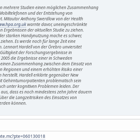
en mehrere Studien einen möglichen Zusammenhang
obiltelefonen und der Entstehung von
 Mitautor Anthony Swerdlow von der Health
www.hpa.org.uk
warnte davor, uneingeschränkte
Ergebnissen der aktuellen Studie zu ziehen.
 der starken Handynutzung mache es schwer,
iehen. Es werde noch für lange Zeit eine
 Lennart Hardell von der Örebro unviersitet
e Gültigkeit der Forschungsergebnisse in
i 2005 die Ergebnisse einer in Schweden
e einen Zusammenhang zwischen dem Einsatz von
en Regionen und einem erhöhten Risiko einer
herstellt. Hardell erklärte gegenüber New
mit Gehirntumorpatienten problematisch sein
uch unter kognitiven Problemen leiden. Der
aus, dass es noch mindestens zehn Jahre dauern
ber die Langzeitrisiken des Einsatzes von
erden können.
/pte.mc?pte=060130018