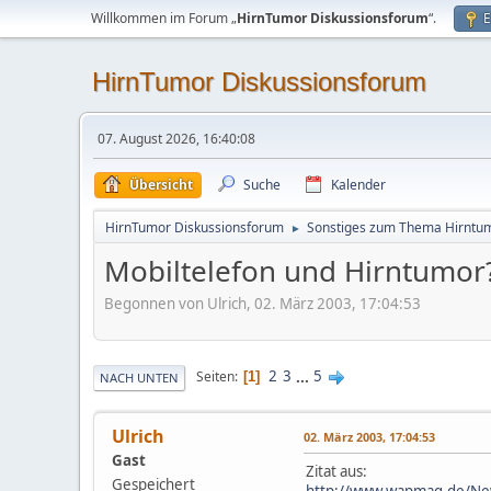
Willkommen im Forum „
HirnTumor Diskussionsforum
“.
E
HirnTumor Diskussionsforum
07. August 2026, 16:40:08
Übersicht
Suche
Kalender
HirnTumor Diskussionsforum
Sonstiges zum Thema Hirntu
►
Mobiltelefon und Hirntumor
Begonnen von Ulrich, 02. März 2003, 17:04:53
2
3
...
5
Seiten
1
NACH UNTEN
Ulrich
02. März 2003, 17:04:53
Gast
Zitat aus:
Gespeichert
http://www.wapmag.de/Ne