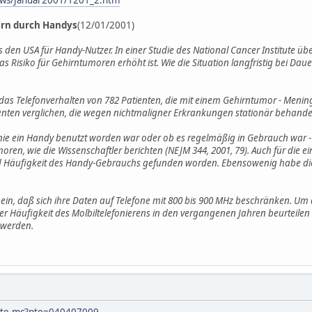
irn durch Handys
(12/01/2001)
den USA für Handy-Nutzer. In einer Studie des National Cancer Institute üb
s Risiko für Gehirntumoren erhöht ist. Wie die Situation langfristig bei Dau
das Telefonverhalten von 782 Patienten, die mit einem Gehirntumor - Meni
enten verglichen, die wegen nichtmaligner Erkrankungen stationär behande
 nie ein Handy benutzt worden war oder ob es regelmäßig in Gebrauch war 
oren, wie die Wissenschaftler berichten (NEJM 344, 2001, 79). Auch für die e
 Häufigkeit des Handy-Gebrauchs gefunden worden. Ebensowenig habe die
ein, daß sich ihre Daten auf Telefone mit 800 bis 900 MHz beschränken. Um
 Häufigkeit des Molbiltelefonierens in den vergangenen Jahren beurteilen
 werden.
/pte.mc?pte=040407009