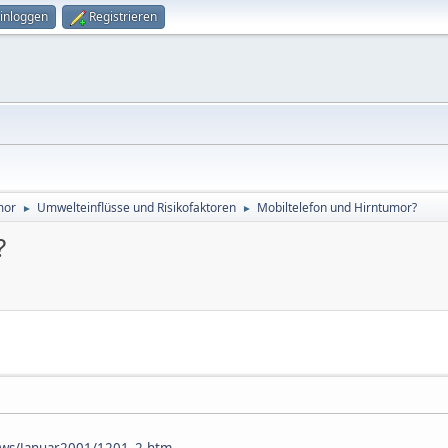
inloggen
Registrieren
mor
Umwelteinflüsse und Risikofaktoren
Mobiltelefon und Hirntumor?
►
►
?
ws/Januar2001/1201_2.htm