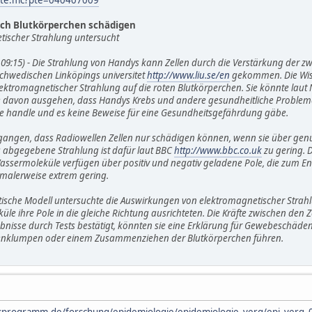
ch Blutkörperchen schädigen
ischer Strahlung untersucht
4 09:15) - Die Strahlung von Handys kann Zellen durch die Verstärkung der 
 schwedischen Linköpings universitet
http://www.liu.se/en
gekommen. Die Wiss
ektromagnetischer Strahlung auf die roten Blutkörperchen. Sie könnte laut 
 davon ausgehen, dass Handys Krebs und andere gesundheitliche Probleme 
se handle und es keine Beweise für eine Gesundheitsgefährdung gäbe.
ngen, dass Radiowellen Zellen nur schädigen können, wenn sie über gen
 abgegebene Strahlung ist dafür laut BBC
http://www.bbc.co.uk
zu gering. 
assermoleküle verfügen über positiv und negativ geladene Pole, die zum En
rmalerweise extrem gering.
sche Modell untersuchte die Auswirkungen von elektromagnetischer Strahl
leküle ihre Pole in die gleiche Richtung ausrichteten. Die Kräfte zwischen de
bnisse durch Tests bestätigt, könnten sie eine Erklärung für Gewebeschäden 
nklumpen oder einem Zusammenziehen der Blutkörperchen führen.
sprogramm.de/forschung/epidemiologie/epidemiologie_verg/epi_verg_