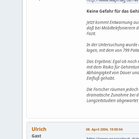
Keine Gefahr für das Geh
Jetzt kommt Entwarnung aus 
daß bei Mobiltelefonierern da
Fazit.
In der Untersuchung wurde 
lagen, mit dem von 799 Pati
Das Ergebnis: Egal ob noch
mit dem Risiko für Gehirntum
Abhängigkeit von Dauer und
Einfluß gehabt.
Die Forscher räumen jedoch 
dramatische Zunahme bei der
Langzeitstudien abgewartet
Ulrich
08. April 2004, 19:00:04
Gast
http://www.pressetext.at