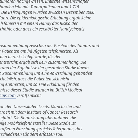
umoren nachgewiesen. Britische Wissenschafter
itannien lebende Tumorpatienten und 1.716
 Die Befragungen wurden zwischen Dezember 2000
hrt. Die epidemiologische Erhebung ergab keine
lefonieren mit einem Handy das Risiko der
höhte oder dass ein verstärkter Handyeinsatz
usammenhang zwischen der Position des Tumors und
 Patienten am häufigsten telefonierten. Als
nen berücksichtigt wurde, die der
ntspricht, ergab sich kein Zusammenhang. Die
rund der Ergebnisse der gesamten Studie davon
sem Zusammenhang um eine Abweichung gehandelt
heinlich, dass die Patienten sich nicht
g erinnerten, um so eine Erklärung für den
sse dieser Studie wurden im British Medical
rnals.com
veröffentlicht.
on den Universitäten Leeds, Manchester und
it mit dem Institute of Cancer Research
eführt. Die Finanzierung übernahmen die
ge Mobiltelefonhersteller. Diese Studie ist
größeren Forschungsprojekts Interphone, das
rschiedenen Ländern erfassen soll.