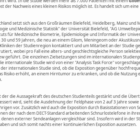
hrt wird. In die Studie werden mehr als 7.000 Patienten mit einem
Gliom
 der Nachweis eines kleinen Risikos möglich ist. Es handelt sich um eine
chland setzt sich aus den Großräumen Bielefeld, Heidelberg, Mainz und
ogie und Medizinische Statistik" der Universität Bielefeld, "AG Umwelt
ituts für Medizinische Biometrie, Epidemiologie und Informatik der Unive
n 30 und 59 Jahren, die neu an einem Gliom, Meningeom oder Akustikusn
iniken der Studienregion kontaktiert und um Mitarbeit an der Studie ge
iert, wobei pro Fall eine alters- und geschlechtsgleiche Person selektier
w geführt. Die einzelnen Zielsetzungen sind im internationalen Studienp
ie internationale Studie wird von einer "Analysis Task Force" vorgeschla
der internationalen Studie sind, ob die Exposition gegenüber hochfreq
s Risiko erhöht, an einem Hirntumor zu erkranken, und ob die Nutzung e
.
t der die Aussagekraft des deutschen Studienteils gestärkt und die Über
essert wird, sieht die Ausdehnung der Feldphase von 2 auf 3 Jahre sowie 
ährigen vor. Zusätzlich wird auch die Exposition durch Basisstationen v
tionen der nach dem DECT-Standard arbeitenden Schnurlostelefone in ihr
denen externer Sendeanlagen vergleichbar sind. Insofern wird in der 
haben und sich somit nachts einer kontinuierlichen Exposition aussetzen.