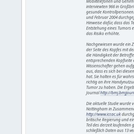
Mobiltelefonen und Gehirnt
interviewten 966 in Großbr
gesunde Kontrollpersonen.
und Februar 2004 durchgefü
Hinweise dafür, dass das Te
Entstehung eines Tumors er
das Risiko erhöhte.
Nachgewiesen wurde ein Z
der Seite des Kopfes mit der
die Händigkeit der Betroffe
entsprechenden Kopfseite e
Wissenschafter gehen aufg
aus, dass es sich bei die
hat. Sie halten es für wahrsc
richtig an ihre Handynutzun
Tumor zu haben. Die Ergebni
Journal
http://bmj.bmjjou
Die aktuelle Studie wurde v
Nottingham in Zusammenarbe
http://www.icr.ac.uk
durchg
britische Regierung und eini
Teil des derzeit laufenden 
schließlich Daten aus 13 ve