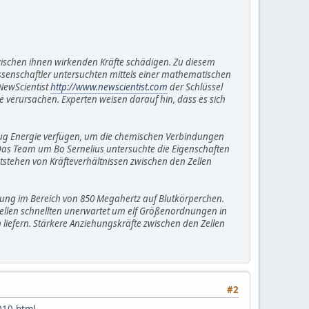
zwischen ihnen wirkenden Kräfte schädigen. Zu diesem
enschaftler untersuchten mittels einer mathematischen
NewScientist
http://www.newscientist.com
der Schlüssel
verursachen. Experten weisen darauf hin, dass es sich
ug Energie verfügen, um die chemischen Verbindungen
Das Team um Bo Sernelius untersuchte die Eigenschaften
tstehen von Kräfteverhältnissen zwischen den Zellen
ung im Bereich von 850 Megahertz auf Blutkörperchen.
n Zellen schnellten unerwartet um elf Größenordnungen in
liefern. Stärkere Anziehungskräfte zwischen den Zellen
#2
010.html