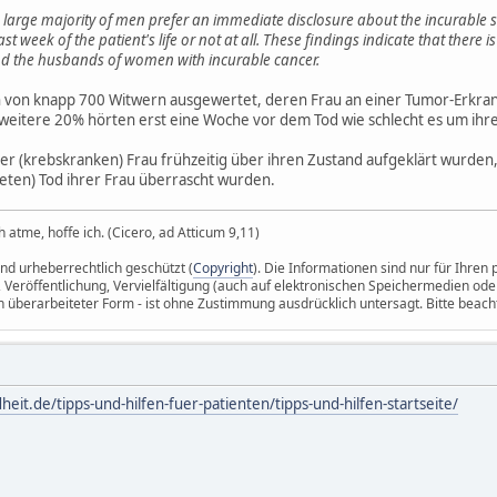
large majority of men prefer an immediate disclosure about the incurable sta
ast week of the patient's life or not at all. These findings indicate that the
nd the husbands of women with incurable cancer.
 von knapp 700 Witwern ausgewertet, deren Frau an einer Tumor-Erkrank
 weitere 20% hörten erst eine Woche vor dem Tod wie schlecht es um ihre
hrer (krebskranken) Frau frühzeitig über ihren Zustand aufgeklärt wurde
eten) Tod ihrer Frau überrascht wurden.
 atme, hoffe ich. (Cicero, ad Atticum 9,11)
ind urheberrechtlich geschützt (
Copyright
). Die Informationen sind nur für Ihre
 Veröffentlichung, Vervielfältigung (auch auf elektronischen Speichermedien ode
in überarbeiteter Form - ist ohne Zustimmung ausdrücklich untersagt. Bitte beach
eit.de/tipps-und-hilfen-fuer-patienten/tipps-und-hilfen-startseite/