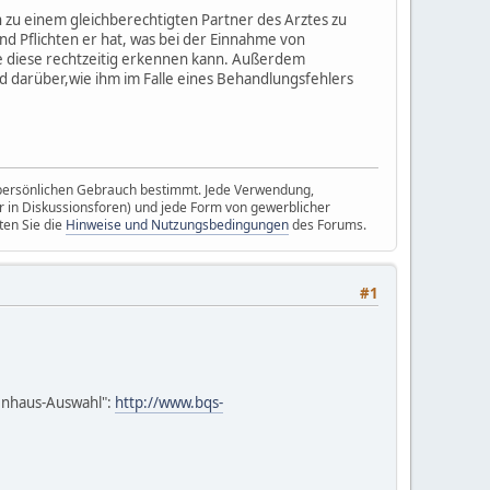
n zu einem gleichberechtigten Partner des Arztes zu
nd Pflichten er hat, was bei der Einnahme von
e diese rechtzeitig erkennen kann. Außerdem
d darüber,wie ihm im Falle eines Behandlungsfehlers
n persönlichen Gebrauch bestimmt. Jede Verwendung,
r in Diskussionsforen) und jede Form von gewerblicher
ten Sie die
Hinweise und Nutzungsbedingungen
des Forums.
#1
kenhaus-Auswahl":
http://www.bqs-