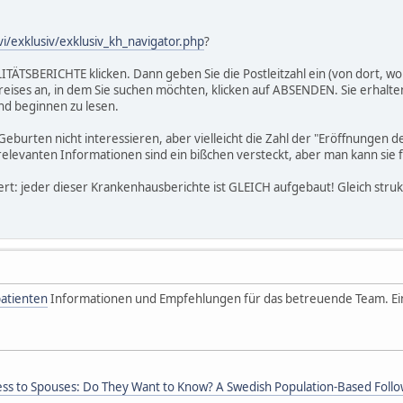
i/exklusiv/exklusiv_kh_navigator.php
?
ITÄTSBERICHTE klicken. Dann geben Sie die Postleitzahl ein (von dort, w
ises an, in dem Sie suchen möchten, klicken auf ABSENDEN. Sie erhalten 
d beginnen zu lesen.
 Geburten nicht interessieren, aber vielleicht die Zahl der "Eröffnungen 
s" relevanten Informationen sind ein bißchen versteckt, aber man kann sie 
ert: jeder dieser Krankenhausberichte ist GLEICH aufgebaut! Gleich struk
atienten
Informationen und Empfehlungen für das betreuende Team. E
lness to Spouses: Do They Want to Know? A Swedish Population-Based Foll