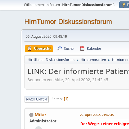
Willkommen im Forum „
HirnTumor Diskussionsforum
“.
E
HirnTumor Diskussionsforum
06. August 2026, 09:48:19
Übersicht
Suche
Kalender
HirnTumor Diskussionsforum
Hirntumorarten
Hirntumor
►
►
LINK: Der informierte Patien
Begonnen von Mike, 29. April 2002, 21:42:45
Seiten
1
NACH UNTEN
Mike
29. April 2002, 21:42:45
Administrator
Der Weg zu einer erfolgr