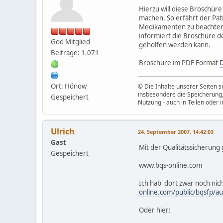
Hierzu will diese Broschür
machen. So erfährt der Pati
Medikamenten zu beachten 
informiert die Broschüre d
God Mitglied
geholfen werden kann.
Beiträge: 1.071
Broschüre im PDF Format
Ort: Hönow
© Die Inhalte unserer Seiten s
insbesondere die Speicherung,
Gespeichert
Nutzung - auch in Teilen oder 
Ulrich
24. September 2007, 14:42:03
Gast
Mit der Qualitätssicherung 
Gespeichert
www.bqs-online.com
Ich hab' dort zwar noch n
online.com/public/bqsfp/a
Oder hier: