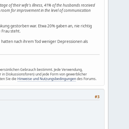
ge of their wife's illness, 41% of the husbands received
re is room for improvement in the level of communication
ung gestorben war. Etwa 20% gaben an, nie richtig
 Frau steht.
n, hatten nach ihrem Tod weniger Depressionen als
n persönlichen Gebrauch bestimmt. Jede Verwendung,
r in Diskussionsforen) und jede Form von gewerblicher
ten Sie die
Hinweise und Nutzungsbedingungen
des Forums.
#3