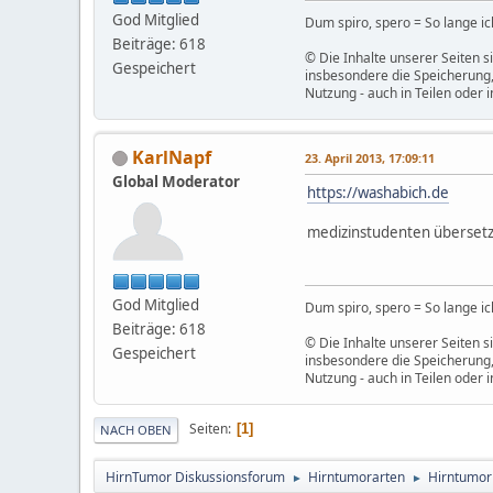
God Mitglied
Dum spiro, spero = So lange ich
Beiträge: 618
© Die Inhalte unserer Seiten s
Gespeichert
insbesondere die Speicherung,
Nutzung - auch in Teilen oder 
KarlNapf
23. April 2013, 17:09:11
Global Moderator
https://washabich.de
medizinstudenten übersetze
God Mitglied
Dum spiro, spero = So lange ich
Beiträge: 618
© Die Inhalte unserer Seiten s
Gespeichert
insbesondere die Speicherung,
Nutzung - auch in Teilen oder 
Seiten
1
NACH OBEN
HirnTumor Diskussionsforum
Hirntumorarten
Hirntumor
►
►