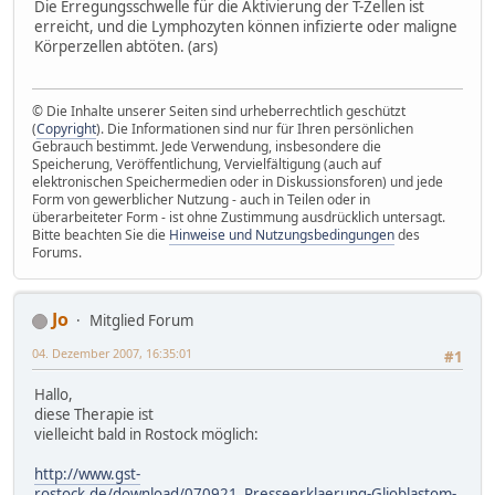
Die Erregungsschwelle für die Aktivierung der T-Zellen ist
erreicht, und die Lymphozyten können infizierte oder maligne
Körperzellen abtöten. (ars)
© Die Inhalte unserer Seiten sind urheberrechtlich geschützt
(
Copyright
). Die Informationen sind nur für Ihren persönlichen
Gebrauch bestimmt. Jede Verwendung, insbesondere die
Speicherung, Veröffentlichung, Vervielfältigung (auch auf
elektronischen Speichermedien oder in Diskussionsforen) und jede
Form von gewerblicher Nutzung - auch in Teilen oder in
überarbeiteter Form - ist ohne Zustimmung ausdrücklich untersagt.
Bitte beachten Sie die
Hinweise und Nutzungsbedingungen
des
Forums.
Jo
Mitglied Forum
04. Dezember 2007, 16:35:01
#1
Hallo,
diese Therapie ist
vielleicht bald in Rostock möglich:
http://www.gst-
rostock.de/download/070921_Presseerklaerung-Glioblastom-