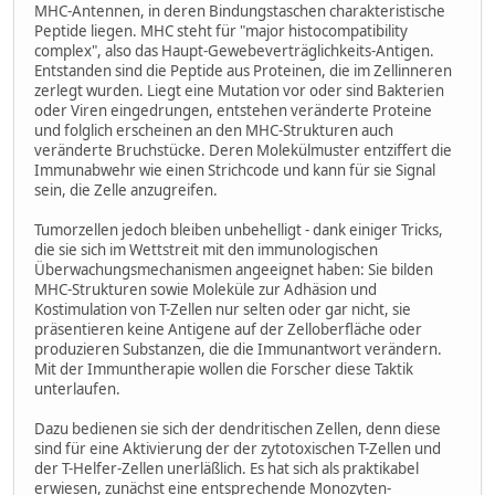
MHC-Antennen, in deren Bindungstaschen charakteristische
Peptide liegen. MHC steht für "major histocompatibility
complex", also das Haupt-Gewebeverträglichkeits-Antigen.
Entstanden sind die Peptide aus Proteinen, die im Zellinneren
zerlegt wurden. Liegt eine Mutation vor oder sind Bakterien
oder Viren eingedrungen, entstehen veränderte Proteine
und folglich erscheinen an den MHC-Strukturen auch
veränderte Bruchstücke. Deren Molekülmuster entziffert die
Immunabwehr wie einen Strichcode und kann für sie Signal
sein, die Zelle anzugreifen.
Tumorzellen jedoch bleiben unbehelligt - dank einiger Tricks,
die sie sich im Wettstreit mit den immunologischen
Überwachungsmechanismen angeeignet haben: Sie bilden
MHC-Strukturen sowie Moleküle zur Adhäsion und
Kostimulation von T-Zellen nur selten oder gar nicht, sie
präsentieren keine Antigene auf der Zelloberfläche oder
produzieren Substanzen, die die Immunantwort verändern.
Mit der Immuntherapie wollen die Forscher diese Taktik
unterlaufen.
Dazu bedienen sie sich der dendritischen Zellen, denn diese
sind für eine Aktivierung der der zytotoxischen T-Zellen und
der T-Helfer-Zellen unerläßlich. Es hat sich als praktikabel
erwiesen, zunächst eine entsprechende Monozyten-