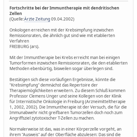
Fortschritte bei der Immuntherapie mit dendritischen
Zellen
(Quelle:
Ärzte Zeitung
09.04.2002)
Onkologen erreichen mit der Krebsimpfung inzwischen
Remissionsraten, die ähnlich gut sind wie mit etablierten
Verfahren
FREIBURG (ars).
Mit der Immuntherapie bei Krebs erreicht man bei einigen
Tumorformen inzwischen Remissionsraten, die den etablierten
Methoden ebenbürtig, bisweilen sogar überlegen sind.
Bestätigen sich diese vorläufigen Ergebnisse, könnte die
"Krebsimpfung" demnächst das Repertoire der
Therapiemöglichkeiten erweitern. Zu diesem Schluß kommen
Professor Clemens Unger und seine Kollegen von der Klinik
für Internistische Onkologie in Freiburg (Arzneimitteltherapie
1, 2002, 2002). Die Immuntherapie ist der Versuch, die für die
Immunabwehr nicht greifbaren Tumorzellen doch noch zum
Angriffsziel zytotoxischer T-Zellen zu machen.
Normalerweise ist das, was in einer Körperzelle vorgeht, an
ihrem "Ausweis" auf der Oberfläche abzulesen: Das sind die