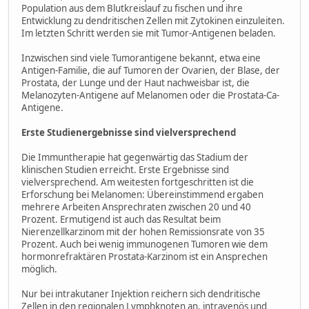
Population aus dem Blutkreislauf zu fischen und ihre
Entwicklung zu dendritischen Zellen mit Zytokinen einzuleiten.
Im letzten Schritt werden sie mit Tumor-Antigenen beladen.
Inzwischen sind viele Tumorantigene bekannt, etwa eine
Antigen-Familie, die auf Tumoren der Ovarien, der Blase, der
Prostata, der Lunge und der Haut nachweisbar ist, die
Melanozyten-Antigene auf Melanomen oder die Prostata-Ca-
Antigene.
Erste Studienergebnisse sind vielversprechend
Die Immuntherapie hat gegenwärtig das Stadium der
klinischen Studien erreicht. Erste Ergebnisse sind
vielversprechend. Am weitesten fortgeschritten ist die
Erforschung bei Melanomen: Übereinstimmend ergaben
mehrere Arbeiten Ansprechraten zwischen 20 und 40
Prozent. Ermutigend ist auch das Resultat beim
Nierenzellkarzinom mit der hohen Remissionsrate von 35
Prozent. Auch bei wenig immunogenen Tumoren wie dem
hormonrefraktären Prostata-Karzinom ist ein Ansprechen
möglich.
Nur bei intrakutaner Injektion reichern sich dendritische
Zellen in den regionalen Lymphknoten an, intravenös und