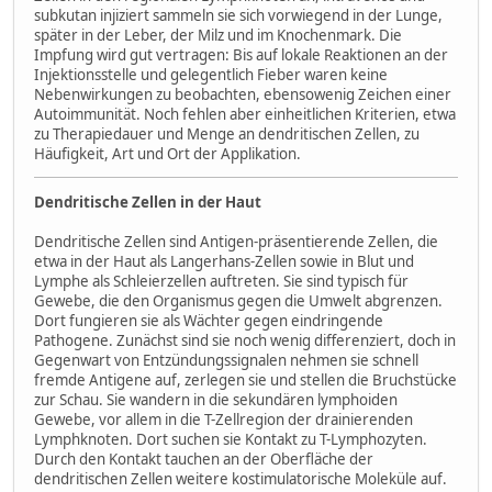
subkutan injiziert sammeln sie sich vorwiegend in der Lunge,
später in der Leber, der Milz und im Knochenmark. Die
Impfung wird gut vertragen: Bis auf lokale Reaktionen an der
Injektionsstelle und gelegentlich Fieber waren keine
Nebenwirkungen zu beobachten, ebensowenig Zeichen einer
Autoimmunität. Noch fehlen aber einheitlichen Kriterien, etwa
zu Therapiedauer und Menge an dendritischen Zellen, zu
Häufigkeit, Art und Ort der Applikation.
Dendritische Zellen in der Haut
Dendritische Zellen sind Antigen-präsentierende Zellen, die
etwa in der Haut als Langerhans-Zellen sowie in Blut und
Lymphe als Schleierzellen auftreten. Sie sind typisch für
Gewebe, die den Organismus gegen die Umwelt abgrenzen.
Dort fungieren sie als Wächter gegen eindringende
Pathogene. Zunächst sind sie noch wenig differenziert, doch in
Gegenwart von Entzündungssignalen nehmen sie schnell
fremde Antigene auf, zerlegen sie und stellen die Bruchstücke
zur Schau. Sie wandern in die sekundären lymphoiden
Gewebe, vor allem in die T-Zellregion der drainierenden
Lymphknoten. Dort suchen sie Kontakt zu T-Lymphozyten.
Durch den Kontakt tauchen an der Oberfläche der
dendritischen Zellen weitere kostimulatorische Moleküle auf.