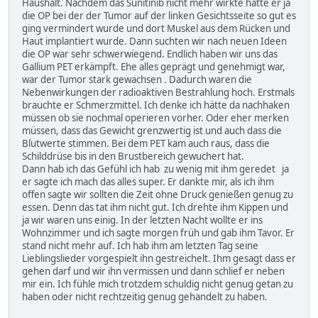
Haushalt. Nachdem das Sunitinib nicht mehr wirkte hatte er ja
die OP bei der der Tumor auf der linken Gesichtsseite so gut es
ging vermindert wurde und dort Muskel aus dem Rücken und
Haut implantiert wurde. Dann suchten wir nach neuen Ideen
die OP war sehr schwerwiegend. Endlich haben wir uns das
Gallium PET erkämpft. Ehe alles geprägt und genehmigt war,
war der Tumor stark gewachsen . Dadurch waren die
Nebenwirkungen der radioaktiven Bestrahlung hoch. Erstmals
brauchte er Schmerzmittel. Ich denke ich hätte da nachhaken
müssen ob sie nochmal operieren vorher. Oder eher merken
müssen, dass das Gewicht grenzwertig ist und auch dass die
Blutwerte stimmen. Bei dem PET kam auch raus, dass die
Schilddrüse bis in den Brustbereich gewuchert hat.
Dann hab ich das Gefühl ich hab zu wenig mit ihm geredet ja
er sagte ich mach das alles super. Er dankte mir, als ich ihm
offen sagte wir sollten die Zeit ohne Druck genießen genug zu
essen. Denn das tat ihm nicht gut. Ich drehte ihm Kippen und
ja wir waren uns einig. In der letzten Nacht wollte er ins
Wohnzimmer und ich sagte morgen früh und gab ihm Tavor. Er
stand nicht mehr auf. Ich hab ihm am letzten Tag seine
Lieblingslieder vorgespielt ihn gestreichelt. Ihm gesagt dass er
gehen darf und wir ihn vermissen und dann schlief er neben
mir ein. Ich fühle mich trotzdem schuldig nicht genug getan zu
haben oder nicht rechtzeitig genug gehandelt zu haben.