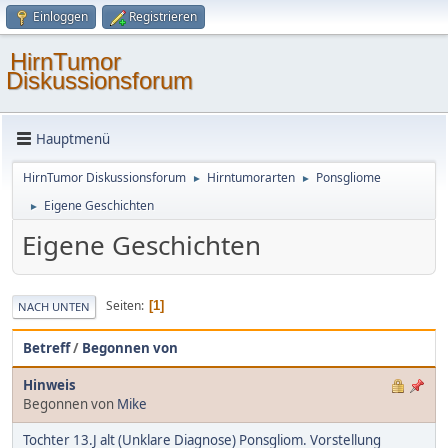
Einloggen
Registrieren
HirnTumor
Diskussionsforum
Hauptmenü
HirnTumor Diskussionsforum
Hirntumorarten
Ponsgliome
►
►
Eigene Geschichten
►
Eigene Geschichten
Seiten
1
NACH UNTEN
Betreff
/
Begonnen von
Hinweis
Begonnen von
Mike
Tochter 13.J alt (Unklare Diagnose) Ponsgliom. Vorstellung