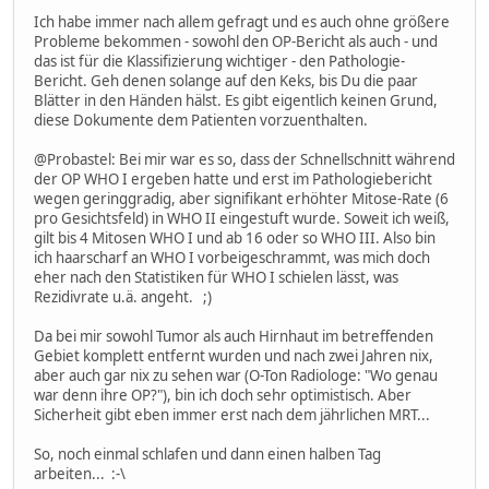
Ich habe immer nach allem gefragt und es auch ohne größere
Probleme bekommen - sowohl den OP-Bericht als auch - und
das ist für die Klassifizierung wichtiger - den Pathologie-
Bericht. Geh denen solange auf den Keks, bis Du die paar
Blätter in den Händen hälst. Es gibt eigentlich keinen Grund,
diese Dokumente dem Patienten vorzuenthalten.
@Probastel: Bei mir war es so, dass der Schnellschnitt während
der OP WHO I ergeben hatte und erst im Pathologiebericht
wegen geringgradig, aber signifikant erhöhter Mitose-Rate (6
pro Gesichtsfeld) in WHO II eingestuft wurde. Soweit ich weiß,
gilt bis 4 Mitosen WHO I und ab 16 oder so WHO III. Also bin
ich haarscharf an WHO I vorbeigeschrammt, was mich doch
eher nach den Statistiken für WHO I schielen lässt, was
Rezidivrate u.ä. angeht. ;)
Da bei mir sowohl Tumor als auch Hirnhaut im betreffenden
Gebiet komplett entfernt wurden und nach zwei Jahren nix,
aber auch gar nix zu sehen war (O-Ton Radiologe: "Wo genau
war denn ihre OP?"), bin ich doch sehr optimistisch. Aber
Sicherheit gibt eben immer erst nach dem jährlichen MRT...
So, noch einmal schlafen und dann einen halben Tag
arbeiten... :-\