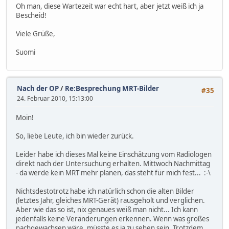
Oh man, diese Wartezeit war echt hart, aber jetzt weiß ich ja
Bescheid!
Viele Grüße,
Suomi
Nach der OP
/
Re:Besprechung MRT-Bilder
#35
24. Februar 2010, 15:13:00
Moin!
So, liebe Leute, ich bin wieder zurück.
Leider habe ich dieses Mal keine Einschätzung vom Radiologen
direkt nach der Untersuchung erhalten. Mittwoch Nachmittag
- da werde kein MRT mehr planen, das steht für mich fest... :-\
Nichtsdestotrotz habe ich natürlich schon die alten Bilder
(letztes Jahr, gleiches MRT-Gerät) rausgeholt und verglichen.
Aber wie das so ist, nix genaues weiß man nicht... Ich kann
jedenfalls keine Veränderungen erkennen. Wenn was großes
nachgewachsen wäre, müsste es ja zu sehen sein. Trotzdem