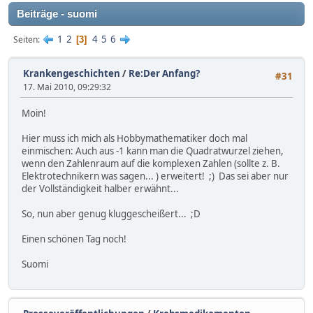
Beiträge - suomi
1
2
4
5
6
Seiten
3
Krankengeschichten
/
Re:Der Anfang?
#31
17. Mai 2010, 09:29:32
Moin!
Hier muss ich mich als Hobbymathematiker doch mal
einmischen: Auch aus -1 kann man die Quadratwurzel ziehen,
wenn den Zahlenraum auf die komplexen Zahlen (sollte z. B.
Elektrotechnikern was sagen... ) erweitert! ;) Das sei aber nur
der Vollständigkeit halber erwähnt...
So, nun aber genug kluggescheißert... ;D
Einen schönen Tag noch!
Suomi