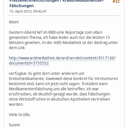
Presseveröffentlichungen
/
Krebsmedikamenten-
#32
Fälschungen
15. April 2010, 09:42:41
Moin!
Gestern Abend lief im RBB eine Reportage zum oben
genannten Thema, ich habe leider auch nur die letzten 15
Minuten gesehen. In der ARD-Mediathek ist der Beitrag unter
dem Link
http://www.ardmediathek.de/ard/servlet/content/3517136?
documentId=3755552
verfügbar. Es geht dort unter anderem um
Krebsmedikamente, inwieweit diese konkret für Hirntumoren
bestimmt sind, kann ich jetzt nicht sagen. Trotzdem kann
Medikamentenfälschung uns alle betreffen, ich war
erschrocken, als deutlich gesagt wurde, dass Fälschungen
ohne Wirkstoff schon in deutschen Apotheken vertrieben
wurden.
Viele Grüße,
Suomi