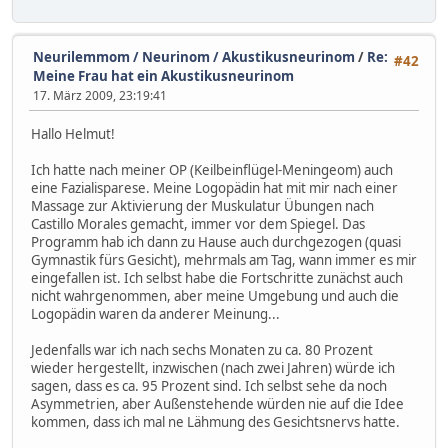
Neurilemmom / Neurinom / Akustikusneurinom
/
Re:
#42
Meine Frau hat ein Akustikusneurinom
17. März 2009, 23:19:41
Hallo Helmut!
Ich hatte nach meiner OP (Keilbeinflügel-Meningeom) auch
eine Fazialisparese. Meine Logopädin hat mit mir nach einer
Massage zur Aktivierung der Muskulatur Übungen nach
Castillo Morales gemacht, immer vor dem Spiegel. Das
Programm hab ich dann zu Hause auch durchgezogen (quasi
Gymnastik fürs Gesicht), mehrmals am Tag, wann immer es mir
eingefallen ist. Ich selbst habe die Fortschritte zunächst auch
nicht wahrgenommen, aber meine Umgebung und auch die
Logopädin waren da anderer Meinung...
Jedenfalls war ich nach sechs Monaten zu ca. 80 Prozent
wieder hergestellt, inzwischen (nach zwei Jahren) würde ich
sagen, dass es ca. 95 Prozent sind. Ich selbst sehe da noch
Asymmetrien, aber Außenstehende würden nie auf die Idee
kommen, dass ich mal ne Lähmung des Gesichtsnervs hatte.