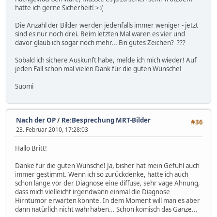
hätte ich gerne Sicherheit! >:(
Die Anzahl der Bilder werden jedenfalls immer weniger - jetzt
sind es nur noch drei. Beim letzten Mal waren es vier und
davor glaub ich sogar noch mehr... Ein gutes Zeichen? ???
Sobald ich sichere Auskunft habe, melde ich mich wieder! Auf
jeden Fall schon mal vielen Dank für die guten Wünsche!
Suomi
Nach der OP
/
Re:Besprechung MRT-Bilder
#36
23. Februar 2010, 17:28:03
Hallo Britt!
Danke für die guten Wünsche! Ja, bisher hat mein Gefühl auch
immer gestimmt. Wenn ich so zurückdenke, hatte ich auch
schon lange vor der Diagnose eine diffuse, sehr vage Ahnung,
dass mich vielleicht irgendwann einmal die Diagnose
Hirntumor erwarten könnte. In dem Moment will man es aber
dann natürlich nicht wahrhaben... Schon komisch das Ganze...