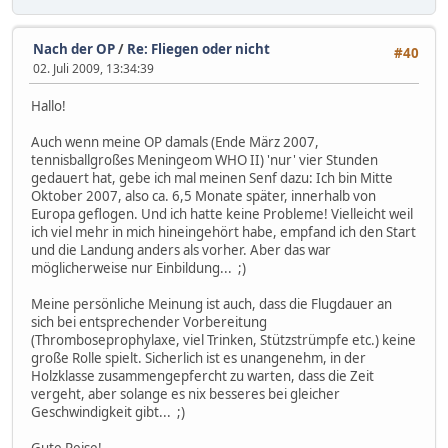
Nach der OP
/
Re: Fliegen oder nicht
#40
02. Juli 2009, 13:34:39
Hallo!
Auch wenn meine OP damals (Ende März 2007,
tennisballgroßes Meningeom WHO II) 'nur' vier Stunden
gedauert hat, gebe ich mal meinen Senf dazu: Ich bin Mitte
Oktober 2007, also ca. 6,5 Monate später, innerhalb von
Europa geflogen. Und ich hatte keine Probleme! Vielleicht weil
ich viel mehr in mich hineingehört habe, empfand ich den Start
und die Landung anders als vorher. Aber das war
möglicherweise nur Einbildung... ;)
Meine persönliche Meinung ist auch, dass die Flugdauer an
sich bei entsprechender Vorbereitung
(Thromboseprophylaxe, viel Trinken, Stützstrümpfe etc.) keine
große Rolle spielt. Sicherlich ist es unangenehm, in der
Holzklasse zusammengepfercht zu warten, dass die Zeit
vergeht, aber solange es nix besseres bei gleicher
Geschwindigkeit gibt... ;)