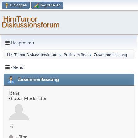
Einloggen
Registrieren
HirnTumor
Diskussionsforum
Hauptmenü
HirnTumor Diskussionsforum
Profil von Bea
Zusammenfassung
►
►
-Menü
Zusammenfassung
Bea
Global Moderator
Offline