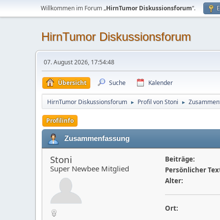
Willkommen im Forum „
HirnTumor Diskussionsforum
“.
E
HirnTumor Diskussionsforum
07. August 2026, 17:54:48
Übersicht
Suche
Kalender
HirnTumor Diskussionsforum
Profil von Stoni
Zusammen
►
►
Profilinfo
Zusammenfassung
Stoni
Beiträge:
Super Newbee Mitglied
Persönlicher Tex
Alter:
Ort: