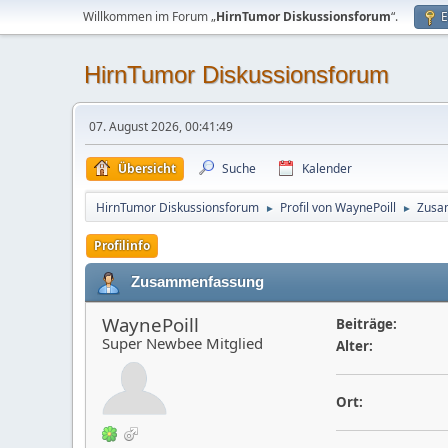
Willkommen im Forum „
HirnTumor Diskussionsforum
“.
E
HirnTumor Diskussionsforum
07. August 2026, 00:41:49
Übersicht
Suche
Kalender
HirnTumor Diskussionsforum
Profil von WaynePoill
Zusa
►
►
Profilinfo
Zusammenfassung
WaynePoill
Beiträge:
Super Newbee Mitglied
Alter:
Ort: