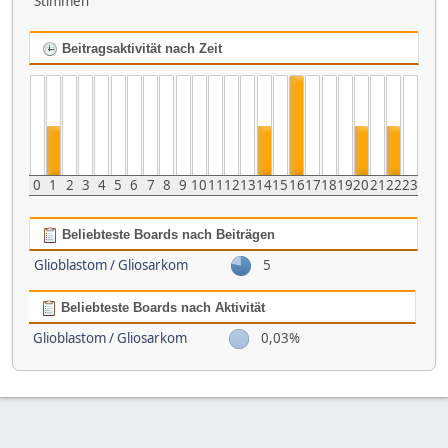
Stimmen
Beitragsaktivität nach Zeit
0
1
2
3
4
5
6
7
8
9
10
11
12
13
14
15
16
17
18
19
20
21
22
23
Beliebteste Boards nach Beiträgen
Glioblastom / Gliosarkom
5
Beliebteste Boards nach Aktivität
Glioblastom / Gliosarkom
0,03%