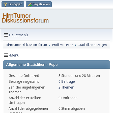
Einloggen
Registrieren
HirnTumor
Diskussionsforum
Hauptmenü
HirnTumor Diskussionsforum
Profil von Pepe
Statistiken anzeigen
►
►
-Menü
Allgemeine Statistiken - Pepe
Gesamte Onlinezeit
3 Stunden und 28 Minuten
Beiträge insgesamt
6 Beiträge
Zahl der angefangenen
2 Themen
Themen
Anzahl der erstellten
0 Umfragen
Umfragen
Anzahl der abgegebenen
0 Stimmabgaben