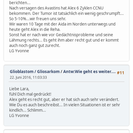
berichten...
Nach versagen des Avastins hat Alex 6 Zyklen CCNU
bekommen. Der Tumor ist tatsächlich ein wenig geschrumpft...
So 5-10%...wir freuen uns sehr.
Wir waren 10 Tage mit der Aida im Norden unterwegs und
heute geht Alex in die Reha.
Sonst hat er nach wie vor Gedächtnisprobleme und seine
Lähmung rechts... Es geht ihm aber recht gut und er kommt
auch noch ganz gut zurecht.
LG Yvonne
Glioblastom / Gliosarkom
/
Antw:Wie geht es weiter....
#11
22. Juni 2016, 11:03:33
Liebe Lara,
fühl Dich mal gedrückt!
Alex geht es recht gut, aber er hat sich auch sehr verändert.
Wie Du es auch beschreibst... In vielen Situationen ist er sehr
kindlich... Schlimm...
LG Yvonne