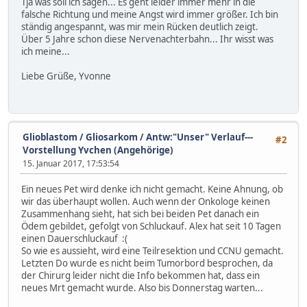
Tja was soll ich sagen... Es geht leider immer mehr in die
falsche Richtung und meine Angst wird immer größer. Ich bin
ständig angespannt, was mir mein Rücken deutlich zeigt.
Über 5 Jahre schon diese Nervenachterbahn... Ihr wisst was
ich meine...
Liebe Grüße, Yvonne
Glioblastom / Gliosarkom
/
Antw:"Unser" Verlauf---
#2
Vorstellung Yvchen (Angehörige)
15. Januar 2017, 17:53:54
Ein neues Pet wird denke ich nicht gemacht. Keine Ahnung, ob
wir das überhaupt wollen. Auch wenn der Onkologe keinen
Zusammenhang sieht, hat sich bei beiden Pet danach ein
Ödem gebildet, gefolgt von Schluckauf. Alex hat seit 10 Tagen
einen Dauerschluckauf :(
So wie es aussieht, wird eine Teilresektion und CCNU gemacht.
Letzten Do wurde es nicht beim Tumorbord besprochen, da
der Chirurg leider nicht die Info bekommen hat, dass ein
neues Mrt gemacht wurde. Also bis Donnerstag warten...