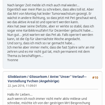
Nach langer Zeit melde ich mich auch mal wieder...
Eigentlich war mein Plan zu schreiben, dass alles toll ist. Aber
das Mrt von Montag hat leider Tumorwachstum gezeigt. Er
wächst in andere Richtung, so dass jetzt mit Pet geschaut wird,
wo das aktive Areal ist und operiert werden kann.
Alex hat zwar seine Defizite, aber er wirkte so stabil, dass ich
sogar eine Karibikkreuzfahrt für Dezember gebucht habe...
Nun gut... jetzt warten wir das Pet ab. Falls operiert werden
kann, ist die Op für übernächste Woche angedacht.
Und sorry, dass ich mich so rar gemacht habe...
Ich merke aber immer mehr, dass die fast 5Jahre sehr an mir
zehren und es mir nicht gut tat, mich permanent mit dem
Thema zu beschäftigen...
Yvonne
Glioblastom / Gliosarkom
/
Antw:"Unser" Verlauf---
#10
Vorstellung Yvchen (Angehörige)
22. Juni 2016, 11:09:01
Hallo ihr Lieben...
auch wenn ich noch immer nicht mehr aktiv mitlese und
schreibe, möchte ich von der gestrigen Mrt Besprechung