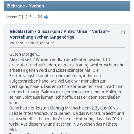
Beiträge - Yvchen
2
3
...
24
Seiten
1
Glioblastom / Gliosarkom
/
Antw:"Unser" Verlauf---
#1
Vorstellung Yvchen (Angehörige)
26. Februar 2017, 09:34:36
Guten Morgen...
Alex hat seit 2 Wochen endlich den Rentenbescheid. Ich
erleichtert und zufrieden, er zuerst traurig, weil er nicht mehr
arbeiten gehen wird und Existenzängste hat. Die
Existenzängste konnte ich ihm nehmen, indem ich
aufgeschrieben habe, wie viel Geld wir monatlich zur
Verfügung haben. Das er nicht mehr arbeiten kann, macht ihn
dennoch traurig. Bald wird er gemeinsam mit einem Kollegen
seinen Spint ausräumen. Ich hoffe, dass er dann abschließen
kann.
Dann hatte er letzten Montag Mrt nach dem 2.Zyklus CCNU...
Es ist leichtes Wachstum zu sehen. Da das Wachstum leicht und
nicht schnell ist, haben die Ärzte die Hoffnung, dass das CCNU
wirkt. Aus diesem Grund ist schon in 8 Wochen das nächste
Mrt.