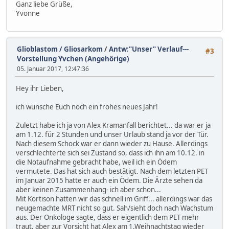
Ganz liebe Grüße,
Yvonne
Glioblastom / Gliosarkom
/
Antw:"Unser" Verlauf---
#3
Vorstellung Yvchen (Angehörige)
05. Januar 2017, 12:47:36
Hey ihr Lieben,
ich wünsche Euch noch ein frohes neues Jahr!
Zuletzt habe ich ja von Alex Kramanfall berichtet... da war er ja
am 1.12. für 2 Stunden und unser Urlaub stand ja vor der Tür.
Nach diesem Schock war er dann wieder zu Hause. Allerdings
verschlechterte sich sei Zustand so, dass ich ihn am 10.12. in
die Notaufnahme gebracht habe, weil ich ein Ödem
vermutete. Das hat sich auch bestätigt. Nach dem letzten PET
im Januar 2015 hatte er auch ein Ödem. Die Ärzte sehen da
aber keinen Zusammenhang- ich aber schon...
Mit Kortison hatten wir das schnell im Griff... allerdings war das
neugemachte MRT nicht so gut. Sah/sieht doch nach Wachstum
aus. Der Onkologe sagte, dass er eigentlich dem PET mehr
traut, aber zur Vorsicht hat Alex am 1.Weihnachtstag wieder