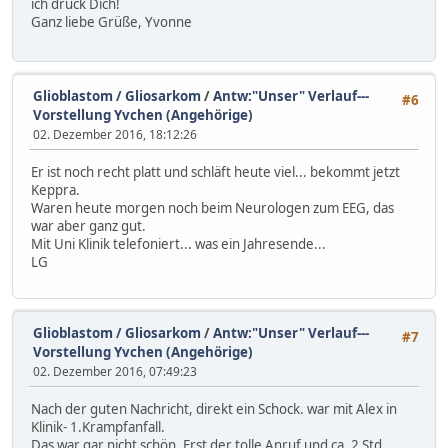
ich drück Dich!
Ganz liebe Grüße, Yvonne
Glioblastom / Gliosarkom
/
Antw:"Unser" Verlauf---
#6
Vorstellung Yvchen (Angehörige)
02. Dezember 2016, 18:12:26
Er ist noch recht platt und schläft heute viel... bekommt jetzt
Keppra.
Waren heute morgen noch beim Neurologen zum EEG, das
war aber ganz gut.
Mit Uni Klinik telefoniert... was ein Jahresende...
LG
Glioblastom / Gliosarkom
/
Antw:"Unser" Verlauf---
#7
Vorstellung Yvchen (Angehörige)
02. Dezember 2016, 07:49:23
Nach der guten Nachricht, direkt ein Schock. war mit Alex in
Klinik- 1.Krampfanfall.
Das war gar nicht schön. Erst der tolle Anruf und ca. 2 Std