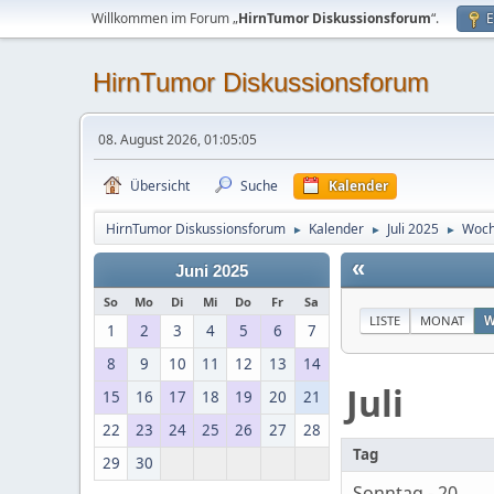
Willkommen im Forum „
HirnTumor Diskussionsforum
“.
E
HirnTumor Diskussionsforum
08. August 2026, 01:05:05
Übersicht
Suche
Kalender
HirnTumor Diskussionsforum
Kalender
Juli 2025
Woch
►
►
►
«
Juni 2025
So
Mo
Di
Mi
Do
Fr
Sa
LISTE
MONAT
W
1
2
3
4
5
6
7
8
9
10
11
12
13
14
Juli
15
16
17
18
19
20
21
22
23
24
25
26
27
28
Tag
29
30
Sonntag - 20