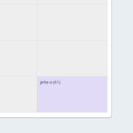
jette-o
(61)