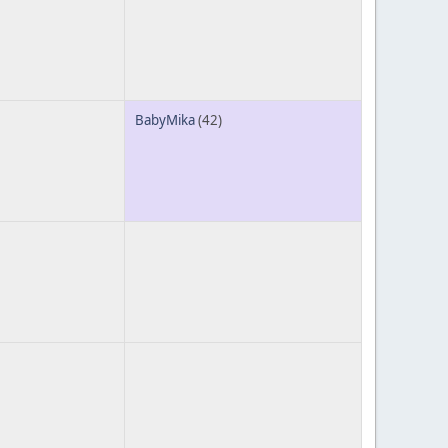
BabyMika
(42)