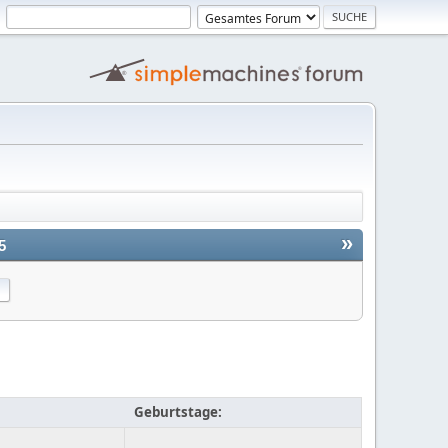
»
5
Geburtstage: