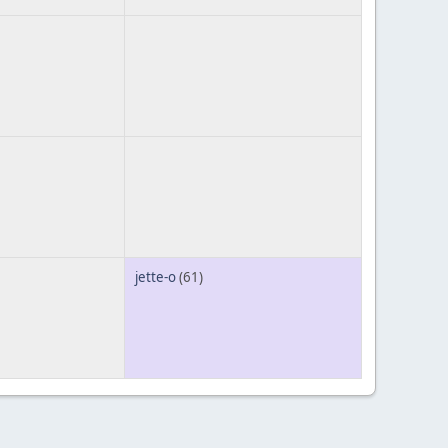
jette-o
(61)