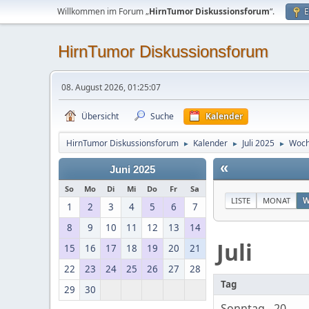
Willkommen im Forum „
HirnTumor Diskussionsforum
“.
E
HirnTumor Diskussionsforum
08. August 2026, 01:25:07
Übersicht
Suche
Kalender
HirnTumor Diskussionsforum
Kalender
Juli 2025
Woch
►
►
►
«
Juni 2025
So
Mo
Di
Mi
Do
Fr
Sa
LISTE
MONAT
W
1
2
3
4
5
6
7
8
9
10
11
12
13
14
Juli
15
16
17
18
19
20
21
22
23
24
25
26
27
28
Tag
29
30
Sonntag - 20