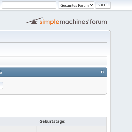
»
5
Geburtstage: