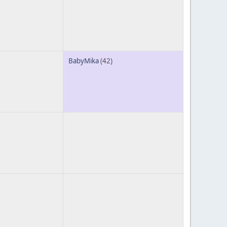
BabyMika
(42)