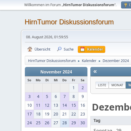
Willkommen im Forum „
HirnTumor Diskussionsforum
“.
E
HirnTumor Diskussionsforum
08. August 2026, 01:59:55
Übersicht
Suche
Kalender
HirnTumor Diskussionsforum
Kalender
Dezember 2024
►
►
«
November 2024
So
Mo
Di
Mi
Do
Fr
Sa
LISTE
MONAT
W
1
2
3
4
5
6
7
8
9
Dezemb
10
11
12
13
14
15
16
17
18
19
20
21
22
23
Tag
24
25
26
27
28
29
30
Sonntag - 29