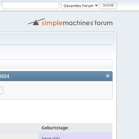
»
2024
Geburtstage:
hexe
(69)