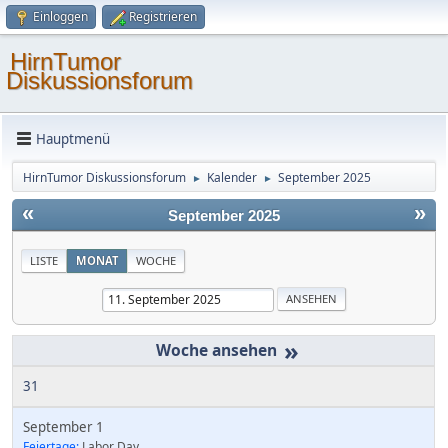
Einloggen
Registrieren
HirnTumor
Diskussionsforum
Hauptmenü
HirnTumor Diskussionsforum
Kalender
September 2025
►
►
«
»
September 2025
LISTE
MONAT
WOCHE
»
31
September 1
Feiertage:
Labor Day