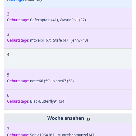
2
Geburtstage:
Cafecaptain
(41)
,
WaynePoill
(37)
3
Geburtstage:
mtbleibi
(67)
,
Stefe
(47)
,
Jenny
(43)
4
5
Geburtstage:
nette66
(59)
,
biene67
(58)
6
Geburtstage:
BlackButterfly91
(34)
»
7
Geburtstage:
Sonja1964
(61)
,
Munzelschmunzel
(47)