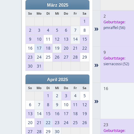
März 2025
So
Mo
Di
Mi
Do
Fr
Sa
2
1
Geburtstage:
»
pmraffel
(56)
2
3
4
5
6
7
8
9
10
11
12
13
14
15
16
17
18
19
20
21
22
9
23
24
25
26
27
28
29
Geburtstage:
»
sierracossi
(52)
30
31
April 2025
So
Mo
Di
Mi
Do
Fr
Sa
16
1
2
3
4
5
»
6
7
8
9
10
11
12
13
14
15
16
17
18
19
20
21
22
23
24
25
26
23
Geburtstage:
27
28
29
30