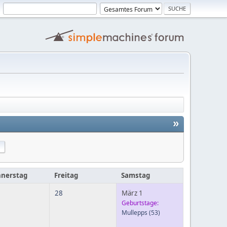
»
nerstag
Freitag
Samstag
28
März 1
Geburtstage:
Mullepps
(53)