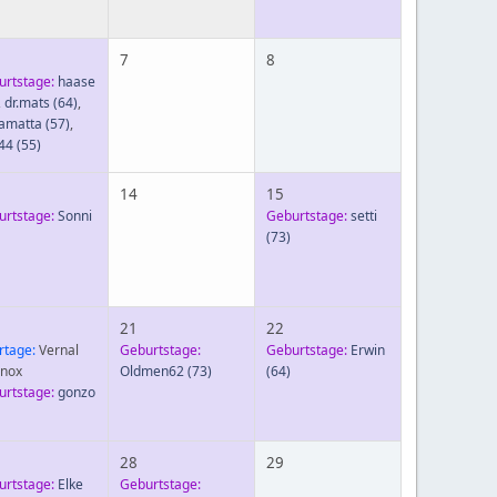
7
8
urtstage:
haase
,
dr.mats
(64)
,
tamatta
(57)
,
44
(55)
14
15
urtstage:
Sonni
Geburtstage:
setti
(73)
21
22
rtage:
Vernal
Geburtstage:
Geburtstage:
Erwin
inox
Oldmen62
(73)
(64)
urtstage:
gonzo
28
29
urtstage:
Elke
Geburtstage: