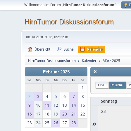
Willkommen im Forum „
HirnTumor Diskussionsforum
“.
E
HirnTumor Diskussionsforum
08. August 2026, 09:11:38
Übersicht
Suche
Kalender
HirnTumor Diskussionsforum
Kalender
März 2025
►
►
«
Februar 2025
So
Mo
Di
Mi
Do
Fr
Sa
LISTE
MONAT
1
2
3
4
5
6
7
8
Sonntag
9
10
11
12
13
14
15
23
16
17
18
19
20
21
22
»
23
24
25
26
27
28