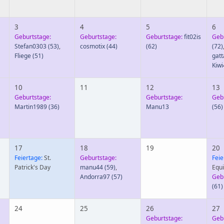
3
4
5
6
Geburtstage:
Geburtstage:
Geburtstage:
fit02is
Geb
Stefan0303
(53)
,
cosmotix
(44)
(62)
(72)
Fliege
(51)
gat
Kiwi
10
11
12
13
Geburtstage:
Geburtstage:
Geb
Martin1989
(36)
Manu13
(56)
17
18
19
20
Feiertage:
St.
Geburtstage:
Feie
Patrick's Day
manu44
(59)
,
Equ
Andorra97
(57)
Geb
(61)
24
25
26
27
Geburtstage:
Geb