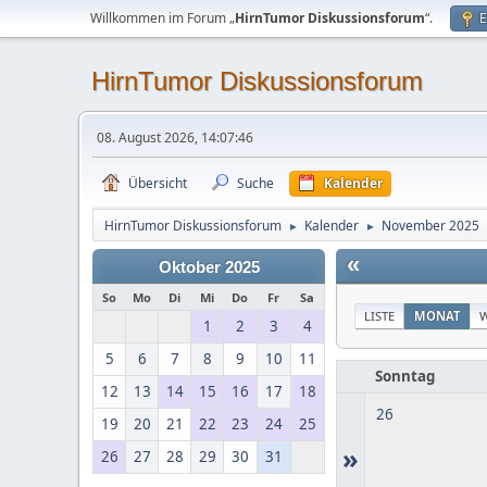
Willkommen im Forum „
HirnTumor Diskussionsforum
“.
E
HirnTumor Diskussionsforum
08. August 2026, 14:07:46
Übersicht
Suche
Kalender
HirnTumor Diskussionsforum
Kalender
November 2025
►
►
«
Oktober 2025
So
Mo
Di
Mi
Do
Fr
Sa
LISTE
MONAT
1
2
3
4
5
6
7
8
9
10
11
Sonntag
12
13
14
15
16
17
18
26
19
20
21
22
23
24
25
»
26
27
28
29
30
31