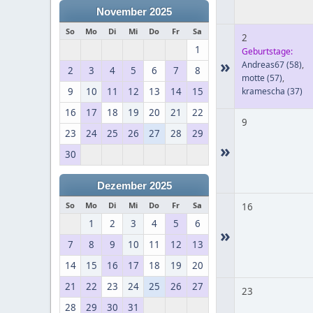
November 2025
So
Mo
Di
Mi
Do
Fr
Sa
2
1
Geburtstage:
»
Andreas67
(58)
,
2
3
4
5
6
7
8
motte
(57)
,
9
10
11
12
13
14
15
kramescha
(37)
16
17
18
19
20
21
22
9
23
24
25
26
27
28
29
»
30
Dezember 2025
So
Mo
Di
Mi
Do
Fr
Sa
16
1
2
3
4
5
6
»
7
8
9
10
11
12
13
14
15
16
17
18
19
20
21
22
23
24
25
26
27
23
28
29
30
31