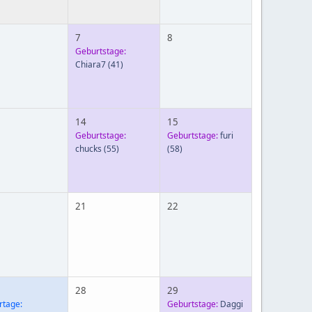
7
8
Geburtstage:
Chiara7
(41)
14
15
Geburtstage:
Geburtstage:
furi
chucks
(55)
(58)
21
22
28
29
rtage:
Geburtstage:
Daggi