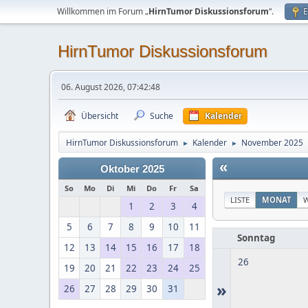
Willkommen im Forum „
HirnTumor Diskussionsforum
“.
E
HirnTumor Diskussionsforum
06. August 2026, 07:42:48
Übersicht
Suche
Kalender
HirnTumor Diskussionsforum
Kalender
November 2025
►
►
«
Oktober 2025
So
Mo
Di
Mi
Do
Fr
Sa
LISTE
MONAT
1
2
3
4
5
6
7
8
9
10
11
Sonntag
12
13
14
15
16
17
18
26
19
20
21
22
23
24
25
»
26
27
28
29
30
31