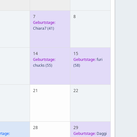
7
8
Geburtstage:
Chiara7
(41)
14
15
Geburtstage:
Geburtstage:
furi
chucks
(55)
(58)
21
22
28
29
rtage:
Geburtstage:
Daggi