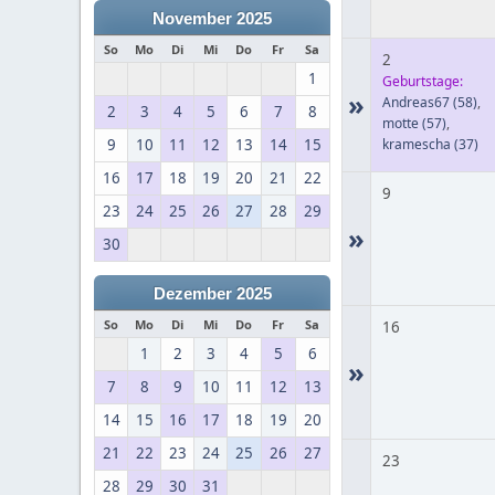
November 2025
So
Mo
Di
Mi
Do
Fr
Sa
2
1
Geburtstage:
»
Andreas67
(58)
,
2
3
4
5
6
7
8
motte
(57)
,
9
10
11
12
13
14
15
kramescha
(37)
16
17
18
19
20
21
22
9
23
24
25
26
27
28
29
»
30
Dezember 2025
So
Mo
Di
Mi
Do
Fr
Sa
16
1
2
3
4
5
6
»
7
8
9
10
11
12
13
14
15
16
17
18
19
20
21
22
23
24
25
26
27
23
28
29
30
31