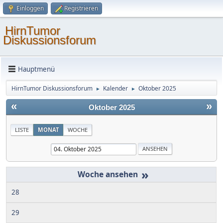
Einloggen
Registrieren
HirnTumor
Diskussionsforum
Hauptmenü
HirnTumor Diskussionsforum
Kalender
Oktober 2025
►
►
«
»
Oktober 2025
LISTE
MONAT
WOCHE
»
28
29