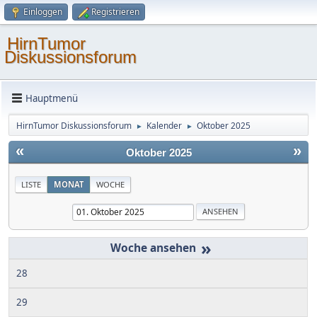
Einloggen
Registrieren
HirnTumor
Diskussionsforum
Hauptmenü
HirnTumor Diskussionsforum
Kalender
Oktober 2025
►
►
«
»
Oktober 2025
LISTE
MONAT
WOCHE
»
28
29