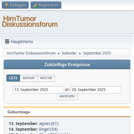
Einloggen
Registrieren
HirnTumor
Diskussionsforum
Hauptmenü
HirnTumor Diskussionsforum
Kalender
September 2025
►
►
Zukünftige Ereignisse
LISTE
MONAT
WOCHE
an
Geburtstage
13. September
:
agnes (61)
14. September
:
Engel (54)