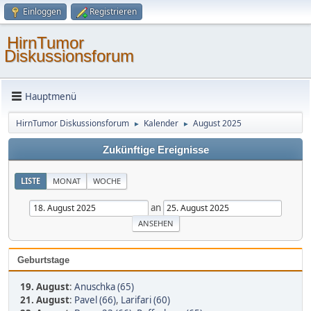
Einloggen
Registrieren
HirnTumor
Diskussionsforum
Hauptmenü
HirnTumor Diskussionsforum
Kalender
August 2025
►
►
Zukünftige Ereignisse
LISTE
MONAT
WOCHE
an
Geburtstage
19. August
:
Anuschka (65)
21. August
:
Pavel (66)
,
Larifari (60)