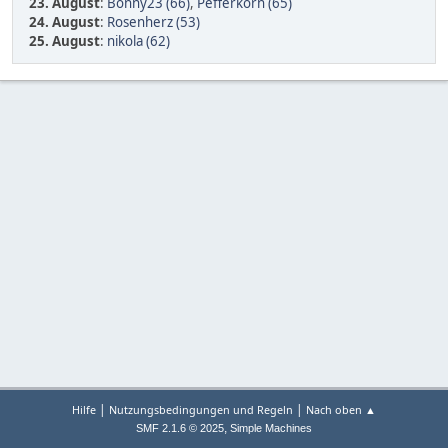
23. August
:
Bonny23 (66)
,
Pefferkorn (65)
24. August
:
Rosenherz (53)
25. August
:
nikola (62)
|
|
Hilfe
Nutzungsbedingungen und Regeln
Nach oben ▲
,
SMF 2.1.6 © 2025
Simple Machines