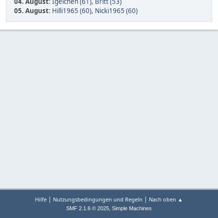
04. August
:
Igelchen (61)
,
Britt (53)
05. August
:
Hilli1965 (60)
,
Nicki1965 (60)
|
|
Hilfe
Nutzungsbedingungen und Regeln
Nach oben ▲
,
SMF 2.1.6 © 2025
Simple Machines