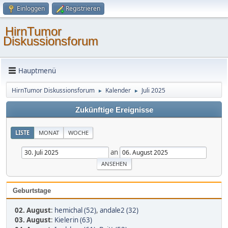
Einloggen
Registrieren
HirnTumor
Diskussionsforum
Hauptmenü
HirnTumor Diskussionsforum
Kalender
Juli 2025
►
►
Zukünftige Ereignisse
LISTE
MONAT
WOCHE
an
Geburtstage
02. August
:
hemichal (52)
,
andale2 (32)
03. August
:
Kielerin (63)