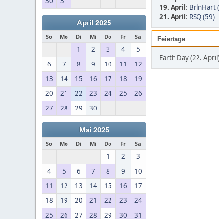
30
31
19. April
:
BrlnHart 
21. April
:
RSQ (59)
April 2025
So
Mo
Di
Mi
Do
Fr
Sa
Feiertage
1
2
3
4
5
Earth Day (22. April
6
7
8
9
10
11
12
13
14
15
16
17
18
19
20
21
22
23
24
25
26
27
28
29
30
Mai 2025
So
Mo
Di
Mi
Do
Fr
Sa
1
2
3
4
5
6
7
8
9
10
11
12
13
14
15
16
17
18
19
20
21
22
23
24
25
26
27
28
29
30
31