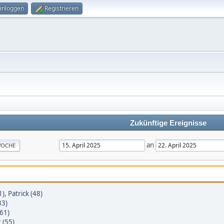
inloggen
Registrieren
Zukünftige Ereignisse
an
OCHE
1)
,
Patrick (48)
33)
61)
 (55)