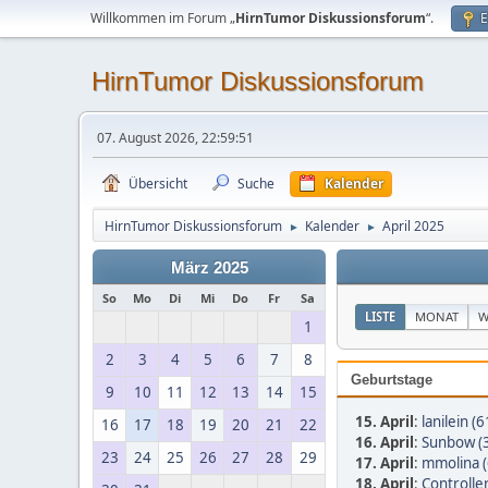
Willkommen im Forum „
HirnTumor Diskussionsforum
“.
E
HirnTumor Diskussionsforum
07. August 2026, 22:59:51
Übersicht
Suche
Kalender
HirnTumor Diskussionsforum
Kalender
April 2025
►
►
März 2025
So
Mo
Di
Mi
Do
Fr
Sa
LISTE
MONAT
W
1
2
3
4
5
6
7
8
Geburtstage
9
10
11
12
13
14
15
15. April
:
lanilein (6
16
17
18
19
20
21
22
16. April
:
Sunbow (
23
24
25
26
27
28
29
17. April
:
mmolina (
18. April
:
Controller