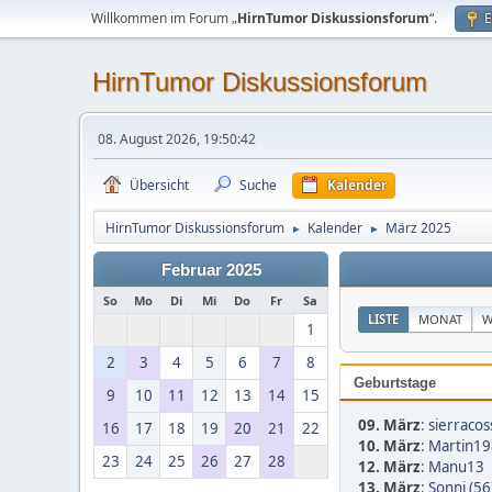
Willkommen im Forum „
HirnTumor Diskussionsforum
“.
E
HirnTumor Diskussionsforum
08. August 2026, 19:50:42
Übersicht
Suche
Kalender
HirnTumor Diskussionsforum
Kalender
März 2025
►
►
Februar 2025
So
Mo
Di
Mi
Do
Fr
Sa
LISTE
MONAT
W
1
2
3
4
5
6
7
8
Geburtstage
9
10
11
12
13
14
15
09. März
:
sierracoss
16
17
18
19
20
21
22
10. März
:
Martin19
23
24
25
26
27
28
12. März
:
Manu13
13. März
:
Sonni (56