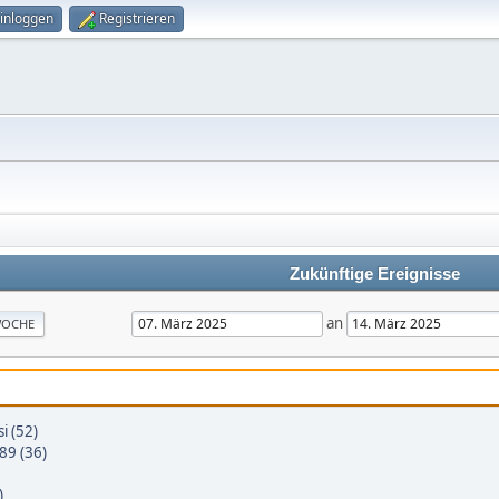
inloggen
Registrieren
Zukünftige Ereignisse
an
OCHE
i (52)
89 (36)
)