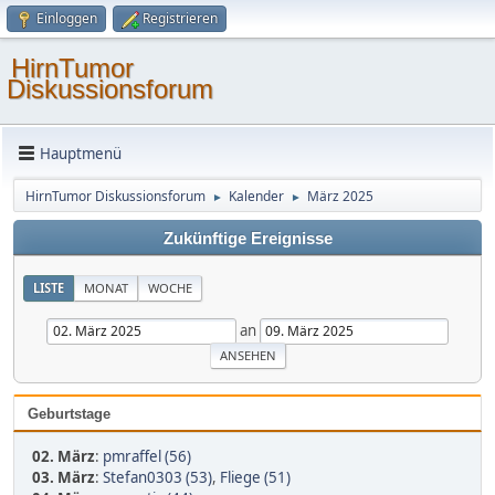
Einloggen
Registrieren
HirnTumor
Diskussionsforum
Hauptmenü
HirnTumor Diskussionsforum
Kalender
März 2025
►
►
Zukünftige Ereignisse
LISTE
MONAT
WOCHE
an
Geburtstage
02. März
:
pmraffel (56)
03. März
:
Stefan0303 (53)
,
Fliege (51)