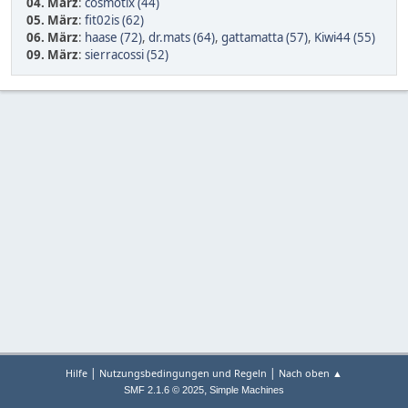
04. März
:
cosmotix (44)
05. März
:
fit02is (62)
06. März
:
haase (72)
,
dr.mats (64)
,
gattamatta (57)
,
Kiwi44 (55)
09. März
:
sierracossi (52)
|
|
Hilfe
Nutzungsbedingungen und Regeln
Nach oben ▲
,
SMF 2.1.6 © 2025
Simple Machines