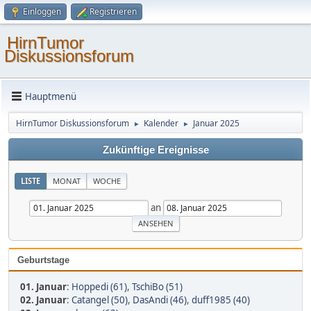
Einloggen
Registrieren
HirnTumor
Diskussionsforum
Hauptmenü
HirnTumor Diskussionsforum
Kalender
Januar 2025
►
►
Zukünftige Ereignisse
LISTE
MONAT
WOCHE
an
Geburtstage
01. Januar
:
Hoppedi (61)
,
TschiBo (51)
02. Januar
:
Catangel (50)
,
DasAndi (46)
,
duff1985 (40)