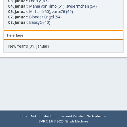
03. Januar
:
cherry (63)
04. Januar
:
Mama von Timo (61)
,
swuermchen (54)
05. Januar
:
Michael (60)
,
zarbi76 (49)
07. Januar
:
Blonder Engel (54)
08. Januar
:
BabsyO (40)
Feiertage
New Year's (01. Januar)
|
|
Hilfe
Nutzungsbedingungen und Regeln
Nach oben ▲
,
SMF 2.1.6 © 2025
Simple Machines