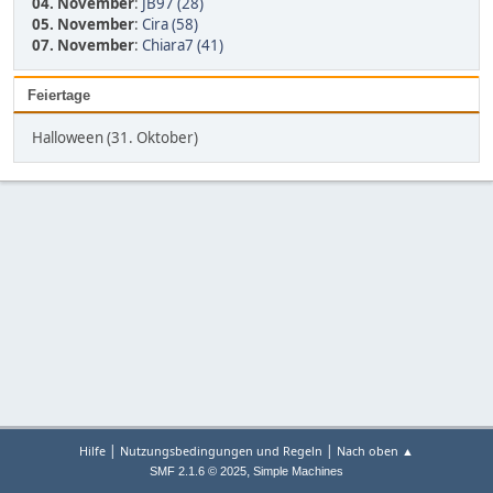
04. November
:
JB97 (28)
05. November
:
Cira (58)
07. November
:
Chiara7 (41)
Feiertage
Halloween (31. Oktober)
|
|
Hilfe
Nutzungsbedingungen und Regeln
Nach oben ▲
,
SMF 2.1.6 © 2025
Simple Machines