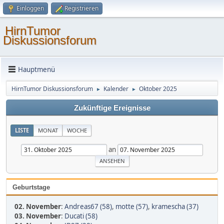
Einloggen
Registrieren
HirnTumor
Diskussionsforum
Hauptmenü
HirnTumor Diskussionsforum
Kalender
Oktober 2025
►
►
Zukünftige Ereignisse
LISTE
MONAT
WOCHE
an
Geburtstage
02. November
:
Andreas67 (58)
,
motte (57)
,
kramescha (37)
03. November
:
Ducati (58)