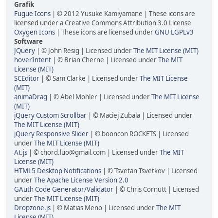
Grafik
Fugue Icons
| © 2012 Yusuke Kamiyamane | These icons are
licensed under a Creative Commons Attribution 3.0 License
Oxygen Icons
| These icons are licensed under
GNU LGPLv3
Software
JQuery
| © John Resig | Licensed under
The MIT License (MIT)
hoverIntent
| © Brian Cherne | Licensed under
The MIT
License (MIT)
SCEditor
| © Sam Clarke | Licensed under
The MIT License
(MIT)
animaDrag
| © Abel Mohler | Licensed under
The MIT License
(MIT)
jQuery Custom Scrollbar
| © Maciej Zubala | Licensed under
The MIT License (MIT)
jQuery Responsive Slider
| © booncon ROCKETS | Licensed
under
The MIT License (MIT)
At.js
| © chord.luo@gmail.com | Licensed under
The MIT
License (MIT)
HTML5 Desktop Notifications
| © Tsvetan Tsvetkov | Licensed
under
The Apache License Version 2.0
GAuth Code Generator/Validator
| © Chris Cornutt | Licensed
under
The MIT License (MIT)
Dropzone.js
| © Matias Meno | Licensed under
The MIT
License (MIT)