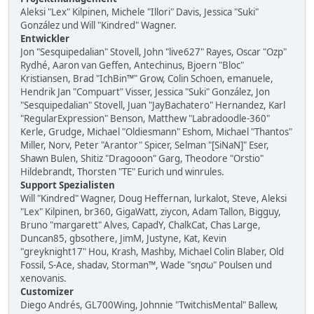
Aleksi "Lex" Kilpinen, Michele "Illori" Davis, Jessica "Suki"
González und Will "Kindred" Wagner.
Entwickler
Jon "Sesquipedalian" Stovell, John "live627" Rayes, Oscar "Ozp"
Rydhé, Aaron van Geffen, Antechinus, Bjoern "Bloc"
Kristiansen, Brad "IchBin™" Grow, Colin Schoen, emanuele,
Hendrik Jan "Compuart" Visser, Jessica "Suki" González, Jon
"Sesquipedalian" Stovell, Juan "JayBachatero" Hernandez, Karl
"RegularExpression" Benson, Matthew "Labradoodle-360"
Kerle, Grudge, Michael "Oldiesmann" Eshom, Michael "Thantos"
Miller, Norv, Peter "Arantor" Spicer, Selman "[SiNaN]" Eser,
Shawn Bulen, Shitiz "Dragooon" Garg, Theodore "Orstio"
Hildebrandt, Thorsten "TE" Eurich und winrules.
Support Spezialisten
Will "Kindred" Wagner, Doug Heffernan, lurkalot, Steve, Aleksi
"Lex" Kilpinen, br360, GigaWatt, ziycon, Adam Tallon, Bigguy,
Bruno "margarett" Alves, CapadY, ChalkCat, Chas Large,
Duncan85, gbsothere, JimM, Justyne, Kat, Kevin
"greyknight17" Hou, Krash, Mashby, Michael Colin Blaber, Old
Fossil, S-Ace, shadav, Storman™, Wade "sησω" Poulsen und
xenovanis.
Customizer
Diego Andrés, GL700Wing, Johnnie "TwitchisMental" Ballew,