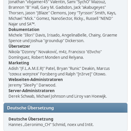
Jonathan "vbgamer45" Valentin, Sami "SychO" Mazouz,
Brannon "B" Hall, Gary M. Gadsdon, Jack "akabugeyes"
Thorsen, Jason "JBlaze" Clemons, Joey "Tyrsson" Smith, Kays,
Michael "Mick." Gomez, NanoSector, Ricky., Russell "NEND"
Najar und SA™.
Dokumentation
Michele "Illori" Davis, Irisado, AngelinaBelle, Chainy, Graeme
Spence und Joshua "groundup" Dickerson.
Übersetzer
Nikola "Dzonny" Novaković, m4z, Francisco "d3vcho"
Domínguez, Robert Monden und Relyana.
Marketing
Adish "(F.L.A.M.E.R)" Patel, Bryan "Runic" Deakin, Marcus
"cσσкιє мσηѕтєя" Forsberg und Ralph "[n3rve]" Otowo.
Webseiten-Administratoren
Jeremy "SleePy" Darwood.
Server-Administratoren
Derek Schwab, Michael Johnson und Liroy van Hoewijk.
Deutsche Übersetzung
Deutsche Übersetzung
Hannes „Geronimo_CH“ Schmid, noex und Intit.