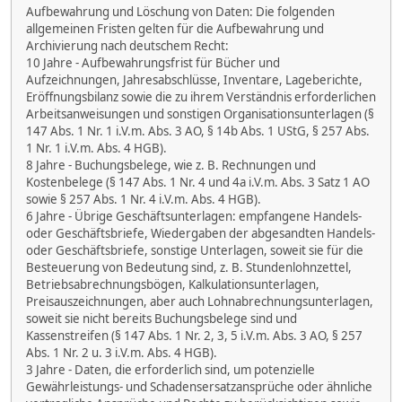
Aufbewahrung und Löschung von Daten: Die folgenden
allgemeinen Fristen gelten für die Aufbewahrung und
Archivierung nach deutschem Recht:
10 Jahre - Aufbewahrungsfrist für Bücher und
Aufzeichnungen, Jahresabschlüsse, Inventare, Lageberichte,
Eröffnungsbilanz sowie die zu ihrem Verständnis erforderlichen
Arbeitsanweisungen und sonstigen Organisationsunterlagen (§
147 Abs. 1 Nr. 1 i.V.m. Abs. 3 AO, § 14b Abs. 1 UStG, § 257 Abs.
1 Nr. 1 i.V.m. Abs. 4 HGB).
8 Jahre - Buchungsbelege, wie z. B. Rechnungen und
Kostenbelege (§ 147 Abs. 1 Nr. 4 und 4a i.V.m. Abs. 3 Satz 1 AO
sowie § 257 Abs. 1 Nr. 4 i.V.m. Abs. 4 HGB).
6 Jahre - Übrige Geschäftsunterlagen: empfangene Handels-
oder Geschäftsbriefe, Wiedergaben der abgesandten Handels-
oder Geschäftsbriefe, sonstige Unterlagen, soweit sie für die
Besteuerung von Bedeutung sind, z. B. Stundenlohnzettel,
Betriebsabrechnungsbögen, Kalkulationsunterlagen,
Preisauszeichnungen, aber auch Lohnabrechnungsunterlagen,
soweit sie nicht bereits Buchungsbelege sind und
Kassenstreifen (§ 147 Abs. 1 Nr. 2, 3, 5 i.V.m. Abs. 3 AO, § 257
Abs. 1 Nr. 2 u. 3 i.V.m. Abs. 4 HGB).
3 Jahre - Daten, die erforderlich sind, um potenzielle
Gewährleistungs- und Schadensersatzansprüche oder ähnliche